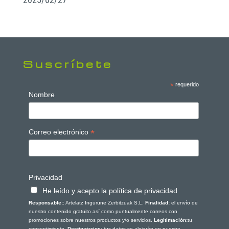
Suscríbete
*
requerido
Nombre
*
Correo electrónico
Privacidad
He leído y acepto la política de privacidad
Responsable:
: Artelatz Ingurune Zerbitzuak S.L.
Finalidad:
el envío de
nuestro contenido gratuito así como puntualmente correos con
promociones sobre nuestros productos y/o servicios.
Legitimación:
tu
consentimiento.
Destinatarios:
tus datos se alojarán en nuestra