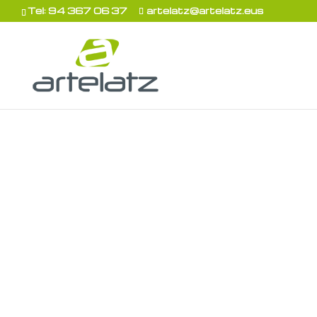
Tel: 94 367 06 37
artelatz@artelatz.eus
E