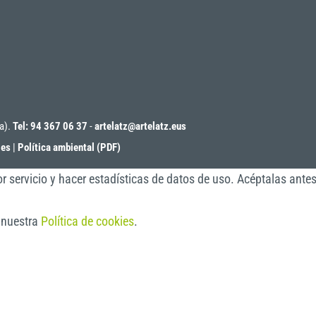
oa).
Tel: 94 367 06 37
-
artelatz@artelatz.eus
ies
|
Política ambiental (PDF)
r servicio y hacer estadísticas de datos de uso. Acéptalas ante
a nuestra
Política de cookies
.