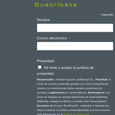
Suscríbete
*
requerido
Nombre
*
Correo electrónico
Privacidad
He leído y acepto la política de
privacidad
Responsable:
: Artelatz Ingurune Zerbitzuak S.L.
Finalidad:
el
envío de nuestro contenido gratuito así como puntualmente
correos con promociones sobre nuestros productos y/o
servicios.
Legitimación:
tu consentimiento.
Destinatarios:
tus
datos se alojarán en nuestra plataforma de email marketing
Mailchimp, alojada en EEUU y suscrita al EU PrivacyShield.
Derechos
de Acceso, Rectificación, Limitación o Suprimir tus
datos enviando un email a artelatz@artelatz.eus Encontrarás
más información en la
Política de Privacidad.