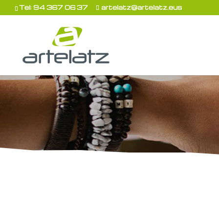
Tel: 94 367 06 37
artelatz@artelatz.eus
ARTELATZ
, trabaja en el ámbito de los se