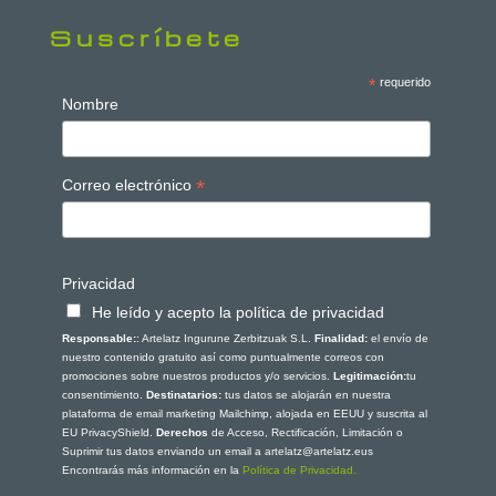
Suscríbete
*
requerido
Nombre
*
Correo electrónico
Privacidad
He leído y acepto la política de privacidad
Responsable:
: Artelatz Ingurune Zerbitzuak S.L.
Finalidad:
el envío de
nuestro contenido gratuito así como puntualmente correos con
promociones sobre nuestros productos y/o servicios.
Legitimación:
tu
consentimiento.
Destinatarios:
tus datos se alojarán en nuestra
plataforma de email marketing Mailchimp, alojada en EEUU y suscrita al
EU PrivacyShield.
Derechos
de Acceso, Rectificación, Limitación o
Suprimir tus datos enviando un email a artelatz@artelatz.eus
Encontrarás más información en la
Política de Privacidad.