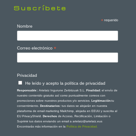
Suscríbete
*
requerido
Nombre
*
Correo electrónico
Privacidad
He leído y acepto la política de privacidad
Responsable:
: Artelatz Ingurune Zerbitzuak S.L.
Finalidad:
el envío de
nuestro contenido gratuito así como puntualmente correos con
promociones sobre nuestros productos y/o servicios.
Legitimación:
tu
consentimiento.
Destinatarios:
tus datos se alojarán en nuestra
plataforma de email marketing Mailchimp, alojada en EEUU y suscrita al
EU PrivacyShield.
Derechos
de Acceso, Rectificación, Limitación o
Suprimir tus datos enviando un email a artelatz@artelatz.eus
Encontrarás más información en la
Política de Privacidad.