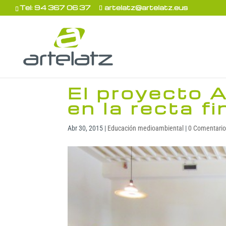
Tel: 94 367 06 37
artelatz@artelatz.eus
El proyecto 
en la recta fi
Abr 30, 2015
|
Educación medioambiental
|
0 Comentari