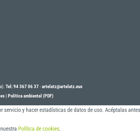
oa).
Tel: 94 367 06 37
-
artelatz@artelatz.eus
ies
|
Política ambiental (PDF)
r servicio y hacer estadísticas de datos de uso. Acéptalas ante
a nuestra
Política de cookies
.