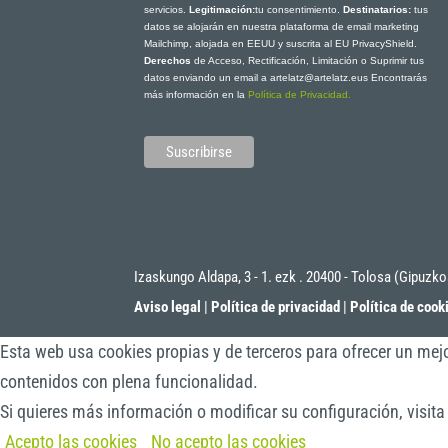
servicios.
Legitimación:
tu consentimiento.
Destinatarios:
tus
datos se alojarán en nuestra plataforma de email marketing
Mailchimp, alojada en EEUU y suscrita al EU PrivacyShield.
Derechos
de Acceso, Rectificación, Limitación o Suprimir tus
datos enviando un email a artelatz@artelatz.eus Encontrarás
más información en la
Política de Privacidad.
Izaskungo Aldapa, 3 - 1. ezk . 20400 - Tolosa (Gipuzk
Aviso legal
|
Política de privacidad
|
Política de cook
Esta web usa cookies propias y de terceros para ofrecer un mejo
contenidos con plena funcionalidad.
Si quieres más información o modificar su configuración, visit
Acepto las cookies
No acepto las cookies