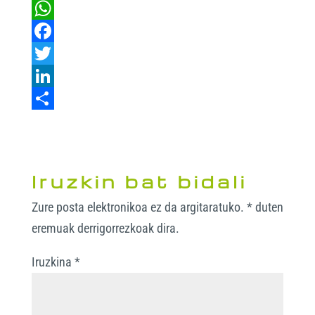
W
h
F
a
a
T
t
c
w
L
s
e
i
i
S
A
b
t
n
h
p
o
t
k
a
Iruzkin bat bidali
p
o
e
e
r
Zure posta elektronikoa ez da argitaratuko.
*
duten
k
r
d
e
eremuak derrigorrezkoak dira.
I
n
Iruzkina
*