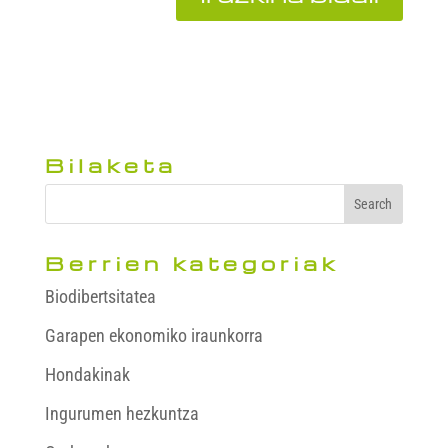
Bilaketa
Berrien kategoriak
Biodibertsitatea
Garapen ekonomiko iraunkorra
Hondakinak
Ingurumen hezkuntza