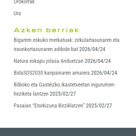
Orokorrak
Ura
Azken berriak
Bigarren eskuko merkatuak: zirkulartasunaren eta
iraunkortasunaren adibide bat
2026/04/24
Natura eskapu jolasa Anduetzan
2026/04/24
BidaSOS2030 kanpainaren amaiera
2026/04/24
Bilboko eta Gasteizko ikastetxeetan ingurumen-
heziketa lantzen
2025/02/27
Pasaian “Etorkizuna Birziklatzen”
2025/02/27