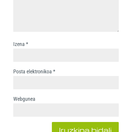
Izena
*
Posta elektronikoa
*
Webgunea