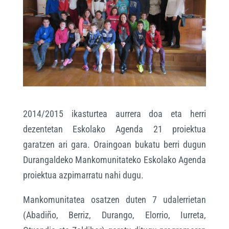
2014/2015 ikasturtea aurrera doa eta herri
dezentetan Eskolako Agenda 21 proiektua
garatzen ari gara. Oraingoan bukatu berri dugun
Durangaldeko Mankomunitateko Eskolako Agenda
proiektua azpimarratu nahi dugu.
Mankomunitatea osatzen duten 7 udalerrietan
(Abadiño, Berriz, Durango, Elorrio, Iurreta,