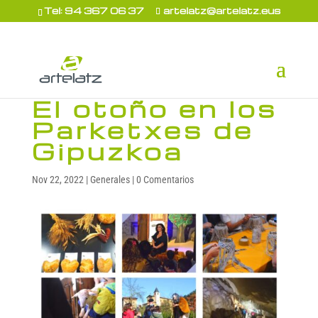
Tel: 94 367 06 37
artelatz@artelatz.eus
El otoño en los
Parketxes de
Gipuzkoa
Nov 22, 2022
|
Generales
|
0 Comentarios