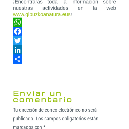
¡Encontrarás toda la información sobre
nuestras actividades en la web
www.gipuzkoanatura.eus
!
W
h
F
a
a
T
t
c
w
L
s
e
i
i
C
A
b
t
n
o
p
o
t
k
m
Enviar un
p
o
e
e
p
comentario
k
r
d
a
Tu dirección de correo electrónico no será
I
r
publicada.
Los campos obligatorios están
n
t
marcados con
*