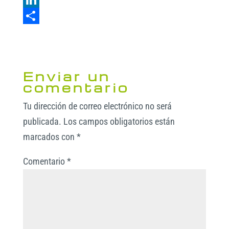
t
c
w
L
s
e
i
i
C
A
b
t
n
o
p
o
t
k
m
Enviar un
p
o
e
e
p
comentario
k
r
d
a
Tu dirección de correo electrónico no será
I
r
publicada.
Los campos obligatorios están
n
t
marcados con
*
i
Comentario
*
r