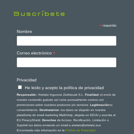
Suscríbete
*
requerido
Nombre
*
Correo electrónico
Privacidad
He leído y acepto la política de privacidad
Responsable:
: Artelatz Ingurune Zerbitzuak S.L.
Finalidad:
el envío de
nuestro contenido gratuito así como puntualmente correos con
promociones sobre nuestros productos y/o servicios.
Legitimación:
tu
consentimiento.
Destinatarios:
tus datos se alojarán en nuestra
plataforma de email marketing Mailchimp, alojada en EEUU y suscrita al
EU PrivacyShield.
Derechos
de Acceso, Rectificación, Limitación o
Suprimir tus datos enviando un email a artelatz@artelatz.eus
Encontrarás más información en la
Política de Privacidad.