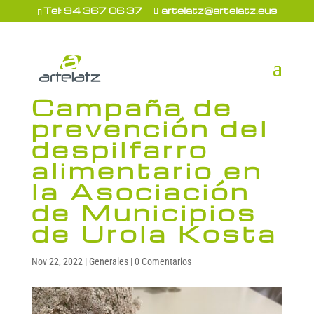
Tel: 94 367 06 37
artelatz@artelatz.eus
Campaña de
prevención del
despilfarro
alimentario en
la Asociación
de Municipios
de Urola Kosta
Nov 22, 2022
|
Generales
|
0 Comentarios