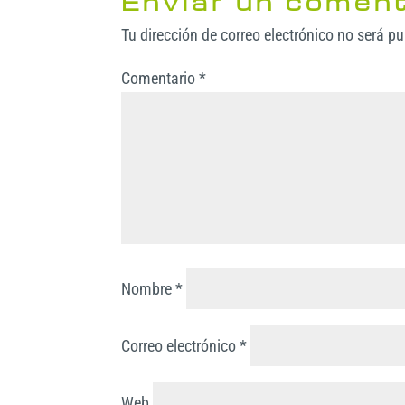
Enviar un coment
p
o
e
e
p
Tu dirección de correo electrónico no será p
k
r
d
a
I
r
Comentario
*
n
t
i
r
Nombre
*
Correo electrónico
*
Web