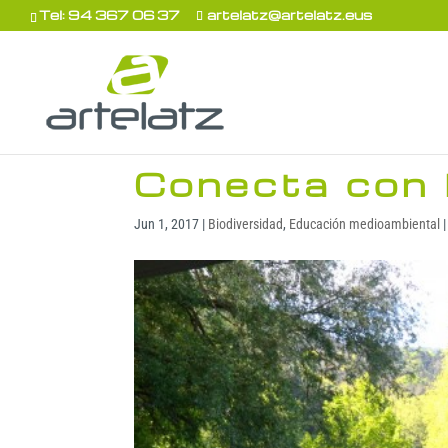
Tel: 94 367 06 37
artelatz@artelatz.eus
Conecta con 
Jun 1, 2017
|
Biodiversidad
,
Educación medioambiental