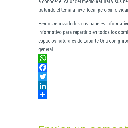
a conocer el valor del medio natural y sus be
tratando el tema a nivel local pero sin olvida
Hemos renovado los dos paneles informativos
informativo para repartirlo en todos los dom
espacios naturales de Lasarte-Oria con grup
general.
W
h
F
a
a
T
t
c
w
L
s
e
i
i
C
A
b
t
n
o
p
o
t
k
m