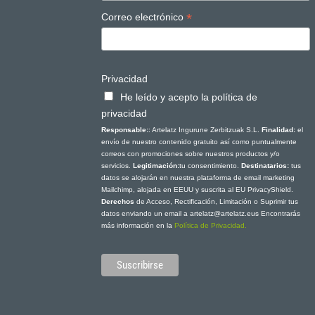
*
Correo electrónico
Privacidad
He leído y acepto la política de
privacidad
Responsable:
: Artelatz Ingurune Zerbitzuak S.L.
Finalidad:
el
envío de nuestro contenido gratuito así como puntualmente
correos con promociones sobre nuestros productos y/o
servicios.
Legitimación:
tu consentimiento.
Destinatarios:
tus
datos se alojarán en nuestra plataforma de email marketing
Mailchimp, alojada en EEUU y suscrita al EU PrivacyShield.
Derechos
de Acceso, Rectificación, Limitación o Suprimir tus
datos enviando un email a artelatz@artelatz.eus Encontrarás
más información en la
Política de Privacidad.