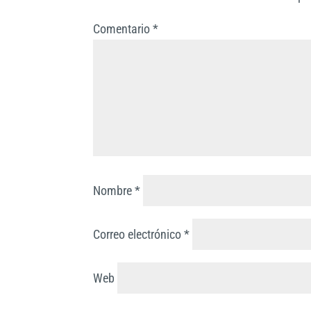
I
r
Comentario
*
n
t
i
r
Nombre
*
Correo electrónico
*
Web