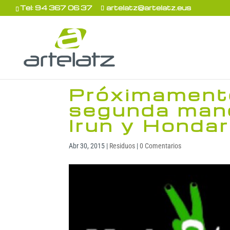
Tel: 94 367 06 37
artelatz@artelatz.eus
Próximament
segunda man
Irun y Hondar
Abr 30, 2015
|
Residuos
|
0 Comentarios