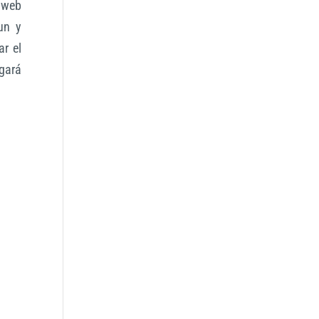
 web
un y
ar el
rgará