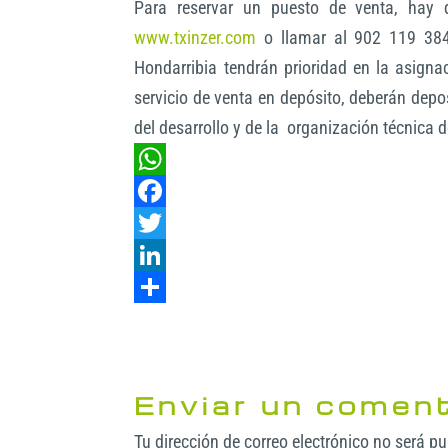
Para reservar un puesto de venta, hay 
www.txinzer.com
o llamar al 902 119 384.
Hondarribia tendrán prioridad en la asigna
servicio de venta en depósito, deberán depos
del desarrollo y de la organización técnica 
W
h
F
a
a
T
t
c
w
L
s
e
i
i
C
A
b
t
n
o
p
o
t
k
m
Enviar un coment
p
o
e
e
p
Tu dirección de correo electrónico no será p
k
r
d
a