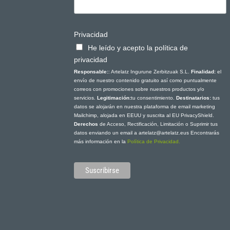
Privacidad
He leído y acepto la política de
privacidad
Responsable:
: Artelatz Ingurune Zerbitzuak S.L.
Finalidad:
el
envío de nuestro contenido gratuito así como puntualmente
correos con promociones sobre nuestros productos y/o
servicios.
Legitimación:
tu consentimiento.
Destinatarios:
tus
datos se alojarán en nuestra plataforma de email marketing
Mailchimp, alojada en EEUU y suscrita al EU PrivacyShield.
Derechos
de Acceso, Rectificación, Limitación o Suprimir tus
datos enviando un email a artelatz@artelatz.eus Encontrarás
más información en la
Política de Privacidad.