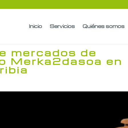
Inicio
Servicios
Quiénes somos
e mercados de
o Merka2dasoa en
ribia