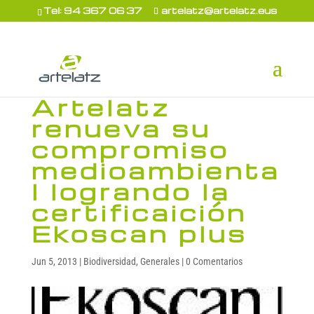
Tel: 94 367 06 37
artelatz@artelatz.eus
Artelatz
renueva su
compromiso
medioambienta
l logrando la
certificaición
Ekoscan plus
Jun 5, 2013
|
Biodiversidad
,
Generales
|
0 Comentarios