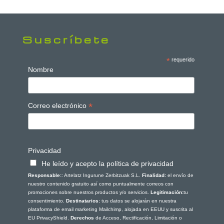
Suscríbete
*
requerido
Nombre
*
Correo electrónico
Privacidad
He leído y acepto la política de privacidad
Responsable:
: Artelatz Ingurune Zerbitzuak S.L.
Finalidad:
el envío de
nuestro contenido gratuito así como puntualmente correos con
promociones sobre nuestros productos y/o servicios.
Legitimación:
tu
consentimiento.
Destinatarios:
tus datos se alojarán en nuestra
plataforma de email marketing Mailchimp, alojada en EEUU y suscrita al
EU PrivacyShield.
Derechos
de Acceso, Rectificación, Limitación o