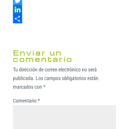
h
F
a
a
T
t
c
w
L
s
e
i
i
C
A
b
t
n
o
p
o
t
k
m
Enviar un
p
o
e
e
p
comentario
k
r
d
a
Tu dirección de correo electrónico no será
I
r
publicada.
Los campos obligatorios están
n
t
marcados con
*
i
Comentario
*
r