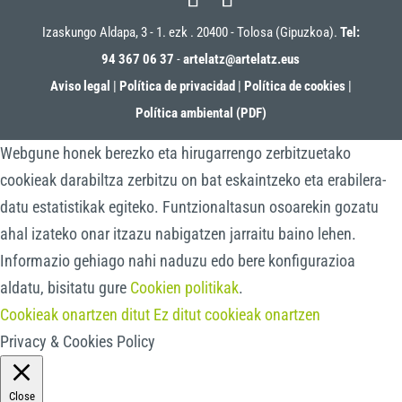
Izaskungo Aldapa, 3 - 1. ezk . 20400 - Tolosa (Gipuzkoa).
Tel:
94 367 06 37
-
artelatz@artelatz.eus
Aviso legal
|
Política de privacidad
|
Política de cookies
|
Política ambiental (PDF)
Webgune honek berezko eta hirugarrengo zerbitzuetako
cookieak darabiltza zerbitzu on bat eskaintzeko eta erabilera-
datu estatistikak egiteko. Funtzionaltasun osoarekin gozatu
ahal izateko onar itzazu nabigatzen jarraitu baino lehen.
Informazio gehiago nahi naduzu edo bere konfigurazioa
aldatu, bisitatu gure
Cookien politikak
.
Cookieak onartzen ditut
Ez ditut cookieak onartzen
Privacy & Cookies Policy
Close