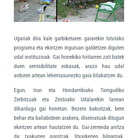
Ugariak dira kale garbiketaren gaiarekin lotutako
programa eta ekintzen inguruan galdetzen diguten
udal instituzioak. Gai honekiko hiritarren zati batek
duen sentsibilitate eskasak, arazo hau udal
arduren artean lehentasunezko gaia bilakatzen du.
Egun, Irun eta Hondarribiako Txingudiko
Zerbitzuak eta Zestoako Udalarekin lanean
dihardugu gai honetan. Bezero bakoitzak, bere
behar eta baliabideen arabera, diseinatuak ditugun
ekintzen artean hautatzen du. Gai-zerrenda anitza
da: txakurren gorotzak, litxarkerien bilgarriak,