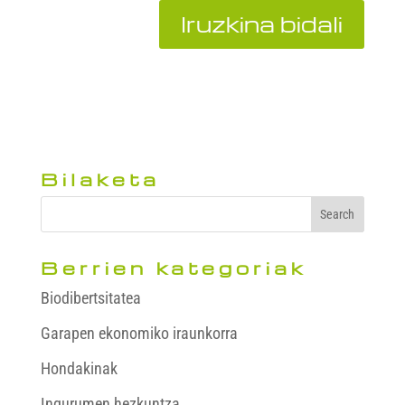
Bilaketa
Berrien kategoriak
Biodibertsitatea
Garapen ekonomiko iraunkorra
Hondakinak
Ingurumen hezkuntza