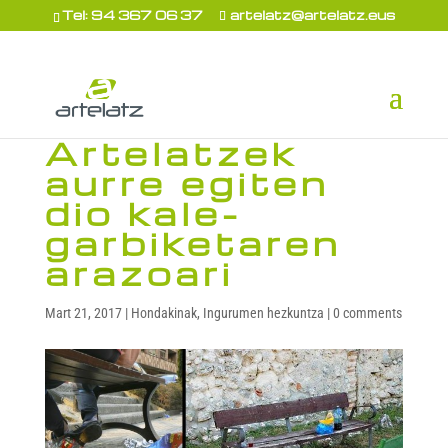
Tel: 94 367 06 37
artelatz@artelatz.eus
Artelatzek
aurre egiten
dio kale-
garbiketaren
arazoari
Mart 21, 2017
|
Hondakinak
,
Ingurumen hezkuntza
|
0 comments