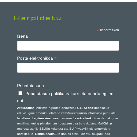
Harpidetu
*
beharrezkoa
Izena
*
Posta elektronikoa
Pribatutasuna
Pribatutasun politika irakurri eta onartu egiten
dut
Arduraduna
: Artelatz Ingurune Zerbitzuak S.L.
Xedea:
dohaineko
edukia, gure produktu eta/edo zerbitzuei buruzko informazio puntuala
bidaltzea.
Legitimazioa:
zure baimena
Jasotzaileak:
Zure datuak gure
email marketing plataforman hostatzen dira bere titularra MailChimp
enpresa izanik, EEUUn kokatuta eta EU PrivacyShield protokolora
harpidetuta.
Eskubideak:
Zure datuak atzitu, aldatu, mugatu, edo