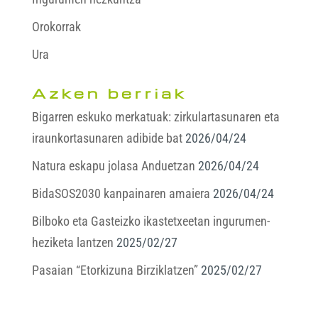
Orokorrak
Ura
Azken berriak
Bigarren eskuko merkatuak: zirkulartasunaren eta
iraunkortasunaren adibide bat
2026/04/24
Natura eskapu jolasa Anduetzan
2026/04/24
BidaSOS2030 kanpainaren amaiera
2026/04/24
Bilboko eta Gasteizko ikastetxeetan ingurumen-
heziketa lantzen
2025/02/27
Pasaian “Etorkizuna Birziklatzen”
2025/02/27