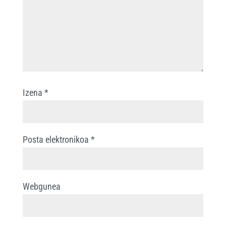
Izena
*
Posta elektronikoa
*
Webgunea