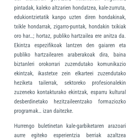
pintadak, kaleko altzarien hondatzea, kale-zurruta,
edukiontzietatik kanpo uzten diren hondakinak,
txikle hondarrak, zigarro-puntak, hondakin txikiak
oro har…; hortaz, publiko hartzailea ere anitza da.
Ekintza espezifikoak lantzen den gaiaren eta
publiko hartzailearen araberakoak dira, baina
biztanleri orokorrari zuzendutako komunikazio
ekintzak, ikastetxe zein elkarteei zuzendutako
heziketa tailerrak, sektoreko profesionalekin
zuzeneko kontakturako ekintzak, esparru kultural
desberdinetako hezitzaileentzako formaziozko
programak… izan daitezke.
Hurrengo buletinetan kale-garbiketaren arazoari
aurre egiteko esperientzia berriak azaltzea