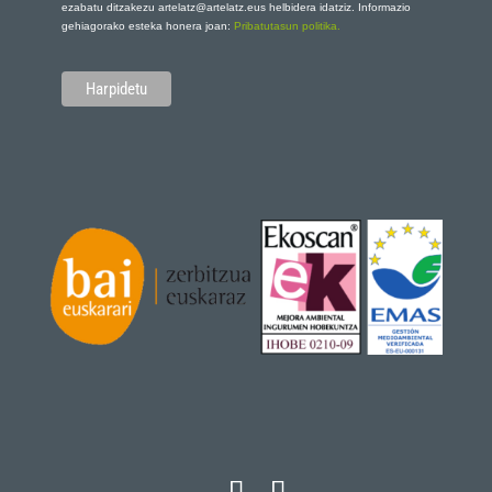
ezabatu ditzakezu artelatz@artelatz.eus helbidera idatziz. Informazio
gehiagorako esteka honera joan:
Pribatutasun politika.