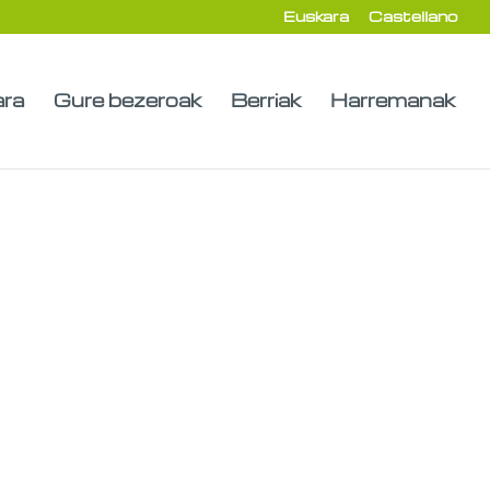
Euskara
Castellano
ara
Gure bezeroak
Berriak
Harremanak
rako