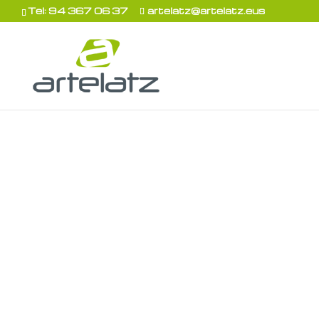
Tel: 94 367 06 37
artelatz@artelatz.eus
Jas