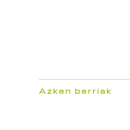
Mugikor-
Azter
tasun
eta p
iraunkorra
Azken berriak