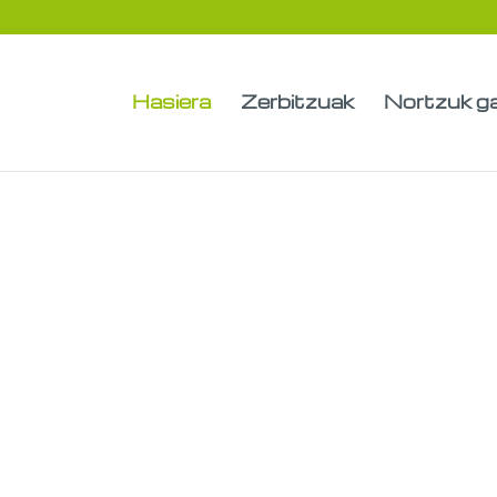
Hasiera
Zerbitzuak
Nortzuk g
angarritasune
hezkuntza