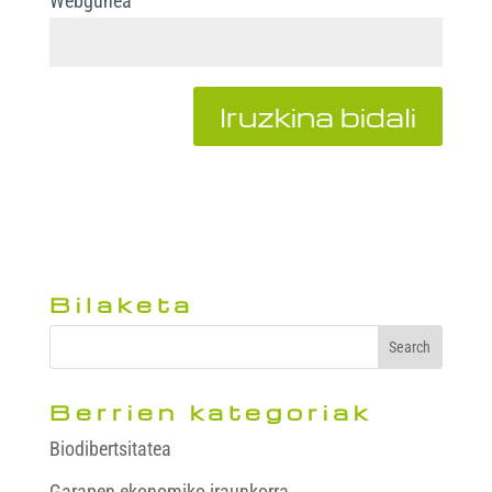
Webgunea
Bilaketa
Berrien kategoriak
Biodibertsitatea
Garapen ekonomiko iraunkorra