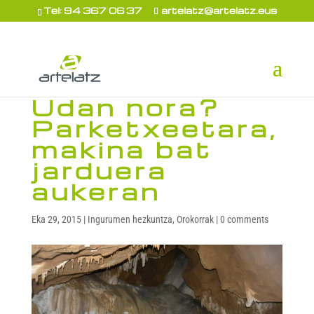
Tel: 94 367 06 37
artelatz@artelatz.eus
Udan nora?
Parketxeetara,
makina bat
jarduera
aukeran
Eka 29, 2015
|
Ingurumen hezkuntza
,
Orokorrak
|
0 comments