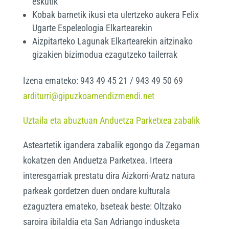
eskutik
Kobak barnetik ikusi eta ulertzeko aukera Felix
Ugarte Espeleologia Elkartearekin
Aizpitarteko Lagunak Elkartearekin aitzinako
gizakien bizimodua ezagutzeko tailerrak
Izena emateko: 943 49 45 21 / 943 49 50 69
arditurri@gipuzkoamendizmendi.net
Uztaila eta abuztuan Anduetza Parketxea zabalik
Asteartetik igandera zabalik egongo da Zegaman
kokatzen den Anduetza Parketxea. Irteera
interesgarriak prestatu dira Aizkorri-Aratz natura
parkeak gordetzen duen ondare kulturala
ezaguztera emateko, bseteak beste: Oltzako
saroira ibilaldia eta San Adriango indusketa