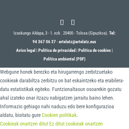
Izaskungo Aldapa, 3 - 1. ezk . 20400 - Tolosa (Gipuzkoa).
Tel:
94 367 06 37
-
artelatz@artelatz.eus
Aviso legal
|
Política de privacidad
|
Política de cookies
|
Política ambiental (PDF)
Webgune honek berezko eta hirugarrengo zerbitzuetako
cookieak darabiltza zerbitzu on bat eskaintzeko eta erabilera-
datu estatistikak egiteko. Funtzionaltasun osoarekin gozatu
ahal izateko onar itzazu nabigatzen jarraitu baino lehen.
Informazio gehiago nahi naduzu edo bere konfigurazioa
aldatu, bisitatu gure
Cookien politikak
.
Cookieak onartzen ditut
Ez ditut cookieak onartzen