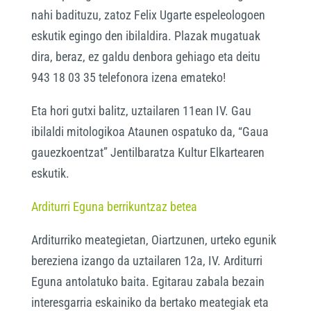
nahi badituzu, zatoz Felix Ugarte espeleologoen
eskutik egingo den ibilaldira. Plazak mugatuak
dira, beraz, ez galdu denbora gehiago eta deitu
943 18 03 35 telefonora izena emateko!
Eta hori gutxi balitz, uztailaren 11ean IV. Gau
ibilaldi mitologikoa Ataunen ospatuko da, “Gaua
gauezkoentzat” Jentilbaratza Kultur Elkartearen
eskutik.
Arditurri Eguna berrikuntzaz betea
Arditurriko meategietan, Oiartzunen, urteko egunik
bereziena izango da uztailaren 12a, IV. Arditurri
Eguna antolatuko baita. Egitarau zabala bezain
interesgarria eskainiko da bertako meategiak eta