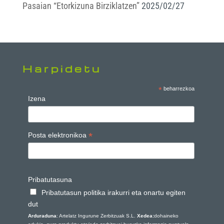
Pasaian “Etorkizuna Birziklatzen”
2025/02/27
Harpidetu
*
beharrezkoa
Izena
*
Posta elektronikoa
Pribatutasuna
Pribatutasun politika irakurri eta onartu egiten
dut
Arduraduna
: Artelatz Ingurune Zerbitzuak S.L.
Xedea:
dohaineko