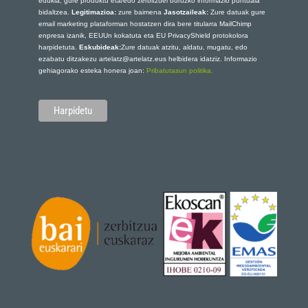
edukia, gure produktu eta/edo zerbitzuei buruzko informazio puntuala
bidaltzea.
Legitimazioa:
zure baimena
Jasotzaileak:
Zure datuak gure
email marketing plataforman hostatzen dira bere titularra MailChimp
enpresa izanik, EEUUn kokatuta eta EU PrivacyShield protokolora
harpidetuta.
Eskubideak:
Zure datuak atzitu, aldatu, mugatu, edo
ezabatu ditzakezu artelatz@artelatz.eus helbidera idatziz. Informazio
gehiagorako esteka honera joan:
Pribatutasun politika.