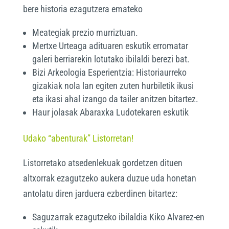
bere historia ezagutzera emateko
Meategiak prezio murriztuan.
Mertxe Urteaga adituaren eskutik erromatar
galeri berriarekin lotutako ibilaldi berezi bat.
Bizi Arkeologia Esperientzia: Historiaurreko
gizakiak nola lan egiten zuten hurbiletik ikusi
eta ikasi ahal izango da tailer anitzen bitartez.
Haur jolasak Abaraxka Ludotekaren eskutik
Udako “abenturak” Listorretan!
Listorretako atsedenlekuak gordetzen dituen
altxorrak ezagutzeko aukera duzue uda honetan
antolatu diren jarduera ezberdinen bitartez:
Saguzarrak ezagutzeko ibilaldia Kiko Alvarez-en