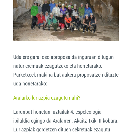
Uda ere garai oso aproposa da inguruan ditugun
natur eremuak ezagutzeko eta horretarako,
Parketxeek makina bat aukera proposatzen dituzte
uda honetarako:
Aralarko lur azpia ezagutu nahi?
Larunbat honetan, uztailak 4, espeleologia
ibilaldia egingo da Aralarren, Akaitz Txiki II kobara.
Lur azpiak gordetzen dituen sekretuak ezagutu