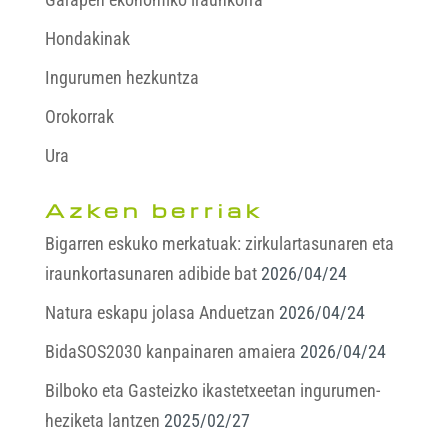
Hondakinak
Ingurumen hezkuntza
Orokorrak
Ura
Azken berriak
Bigarren eskuko merkatuak: zirkulartasunaren eta
iraunkortasunaren adibide bat
2026/04/24
Natura eskapu jolasa Anduetzan
2026/04/24
BidaSOS2030 kanpainaren amaiera
2026/04/24
Bilboko eta Gasteizko ikastetxeetan ingurumen-
heziketa lantzen
2025/02/27