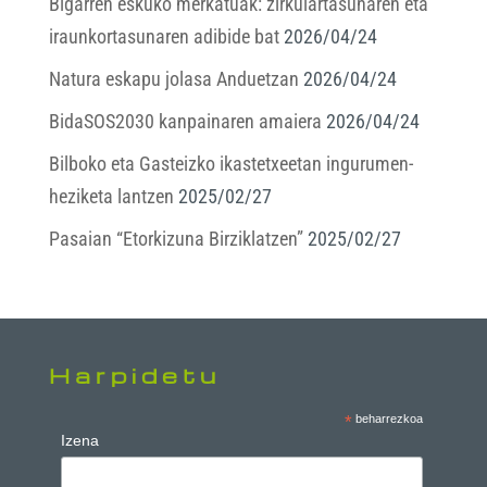
Bigarren eskuko merkatuak: zirkulartasunaren eta
iraunkortasunaren adibide bat
2026/04/24
Natura eskapu jolasa Anduetzan
2026/04/24
BidaSOS2030 kanpainaren amaiera
2026/04/24
Bilboko eta Gasteizko ikastetxeetan ingurumen-
heziketa lantzen
2025/02/27
Pasaian “Etorkizuna Birziklatzen”
2025/02/27
Harpidetu
*
beharrezkoa
Izena