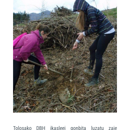
Tolosako DBH ikasleei gonbita luzatu zaie