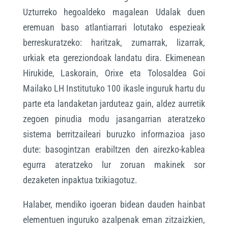
Uzturreko hegoaldeko magalean Udalak duen
eremuan baso atlantiarrari lotutako espezieak
berreskuratzeko: haritzak, zumarrak, lizarrak,
urkiak eta gereziondoak landatu dira. Ekimenean
Hirukide, Laskorain, Orixe eta Tolosaldea Goi
Mailako LH Institutuko 100 ikasle inguruk hartu du
parte eta landaketan jarduteaz gain, aldez aurretik
zegoen pinudia modu jasangarrian ateratzeko
sistema berritzaileari buruzko informazioa jaso
dute: basogintzan erabiltzen den airezko-kablea
egurra ateratzeko lur zoruan makinek sor
dezaketen inpaktua txikiagotuz.
Halaber, mendiko igoeran bidean dauden hainbat
elementuen inguruko azalpenak eman zitzaizkien,