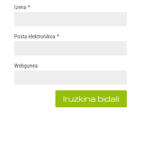
Izena
*
Posta elektronikoa
*
Webgunea