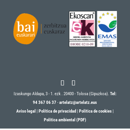
Izaskungo Aldapa, 3 - 1. ezk . 20400 - Tolosa (Gipuzkoa).
Tel:
94 367 06 37
-
artelatz@artelatz.eus
Aviso legal
|
Política de privacidad
|
Política de cookies
|
Política ambiental (PDF)