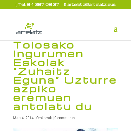
Tel: 94 367 06 37
artelatz@artelatz.eus
Tolosako
Ingurumen
Eskolak
“Zuhaitz
Eguna” Uzturre
azpiko
eremuan
antolatu du
Mart 4, 2014
|
Orokorrak
|
0 comments