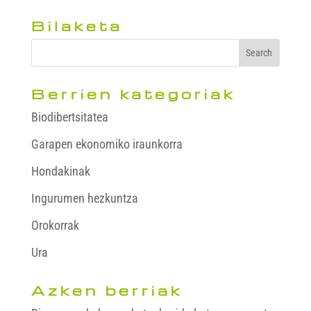
Bilaketa
Berrien kategoriak
Biodibertsitatea
Garapen ekonomiko iraunkorra
Hondakinak
Ingurumen hezkuntza
Orokorrak
Ura
Azken berriak