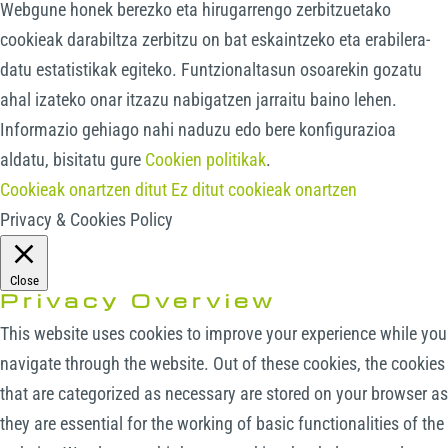
Webgune honek berezko eta hirugarrengo zerbitzuetako
cookieak darabiltza zerbitzu on bat eskaintzeko eta erabilera-
datu estatistikak egiteko. Funtzionaltasun osoarekin gozatu
ahal izateko onar itzazu nabigatzen jarraitu baino lehen.
Informazio gehiago nahi naduzu edo bere konfigurazioa
aldatu, bisitatu gure
Cookien politikak
.
Cookieak onartzen ditut
Ez ditut cookieak onartzen
Privacy & Cookies Policy
Close
Privacy Overview
This website uses cookies to improve your experience while you
navigate through the website. Out of these cookies, the cookies
that are categorized as necessary are stored on your browser as
they are essential for the working of basic functionalities of the