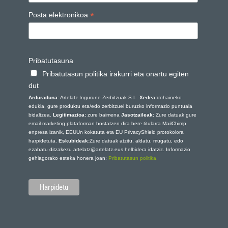
*
Posta elektronikoa
Pribatutasuna
Pribatutasun politika irakurri eta onartu egiten
dut
Arduraduna
: Artelatz Ingurune Zerbitzuak S.L.
Xedea:
dohaineko
edukia, gure produktu eta/edo zerbitzuei buruzko informazio puntuala
bidaltzea.
Legitimazioa:
zure baimena
Jasotzaileak:
Zure datuak gure
email marketing plataforman hostatzen dira bere titularra MailChimp
enpresa izanik, EEUUn kokatuta eta EU PrivacyShield protokolora
harpidetuta.
Eskubideak:
Zure datuak atzitu, aldatu, mugatu, edo
ezabatu ditzakezu artelatz@artelatz.eus helbidera idatziz. Informazio
gehiagorako esteka honera joan:
Pribatutasun politika.