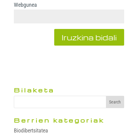
Webgunea
Bilaketa
Berrien kategoriak
Biodibertsitatea