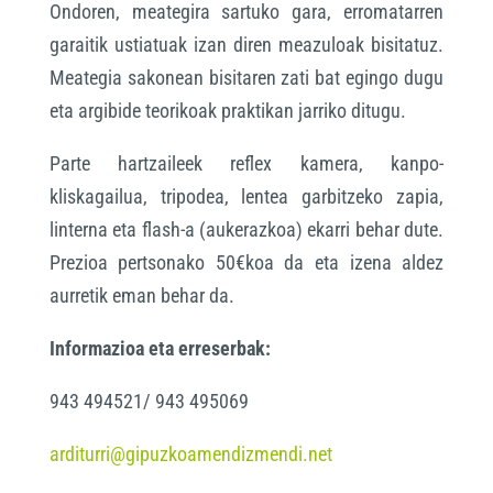
Ondoren, meategira sartuko gara, erromatarren
garaitik ustiatuak izan diren meazuloak bisitatuz.
Meategia sakonean bisitaren zati bat egingo dugu
eta argibide teorikoak praktikan jarriko ditugu.
Parte hartzaileek reflex kamera, kanpo-
kliskagailua, tripodea, lentea garbitzeko zapia,
linterna eta flash-a (aukerazkoa) ekarri behar dute.
Prezioa pertsonako 50€koa da eta izena aldez
aurretik eman behar da.
Informazioa eta erreserbak:
943 494521/ 943 495069
arditurri@gipuzkoamendizmendi.
net