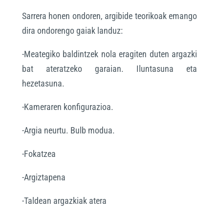
Sarrera honen ondoren, argibide teorikoak emango
dira ondorengo gaiak landuz:
-Meategiko baldintzek nola eragiten duten argazki
bat ateratzeko garaian. Iluntasuna eta
hezetasuna.
-Kameraren konfigurazioa.
-Argia neurtu. Bulb modua.
-Fokatzea
-Argiztapena
-Taldean argazkiak atera