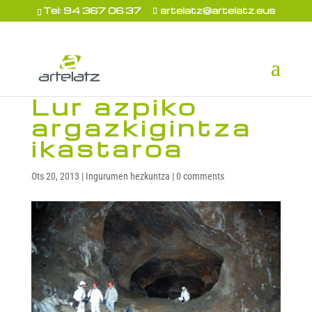
Tel: 94 367 06 37
artelatz@artelatz.eus
Lur azpiko
argazkigintza
ikastaroa
Ots 20, 2013
|
Ingurumen hezkuntza
|
0 comments