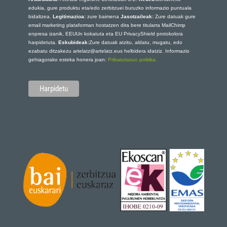
edukia, gure produktu eta/edo zerbitzuei buruzko informazio puntuala
bidaltzea.
Legitimazioa:
zure baimena
Jasotzaileak:
Zure datuak gure
email marketing plataforman hostatzen dira bere titularra MailChimp
enpresa izanik, EEUUn kokatuta eta EU PrivacyShield protokolora
harpidetuta.
Eskubideak:
Zure datuak atzitu, aldatu, mugatu, edo
ezabatu ditzakezu artelatz@artelatz.eus helbidera idatziz. Informazio
gehiagorako esteka honera joan:
Pribatutasun politika.