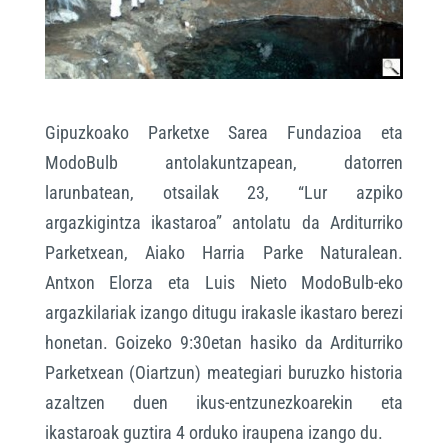
Gipuzkoako Parketxe Sarea Fundazioa eta
ModoBulb antolakuntzapean, datorren
larunbatean, otsailak 23, “Lur azpiko
argazkigintza ikastaroa” antolatu da Arditurriko
Parketxean, Aiako Harria Parke Naturalean.
Antxon Elorza eta Luis Nieto ModoBulb-eko
argazkilariak izango ditugu irakasle ikastaro berezi
honetan. Goizeko 9:30etan hasiko da Arditurriko
Parketxean (Oiartzun) meategiari buruzko historia
azaltzen duen ikus-entzunezkoarekin eta
ikastaroak guztira 4 orduko iraupena izango du.