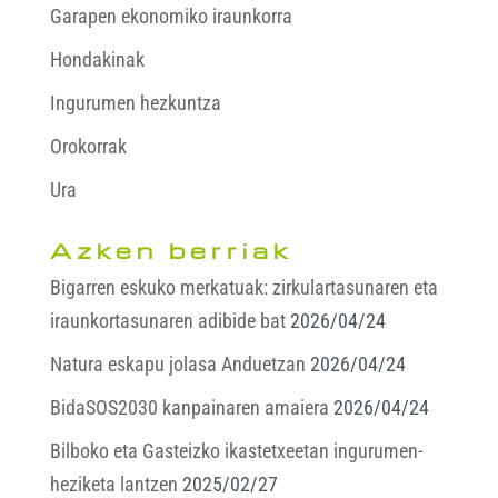
Garapen ekonomiko iraunkorra
Hondakinak
Ingurumen hezkuntza
Orokorrak
Ura
Azken berriak
Bigarren eskuko merkatuak: zirkulartasunaren eta
iraunkortasunaren adibide bat
2026/04/24
Natura eskapu jolasa Anduetzan
2026/04/24
BidaSOS2030 kanpainaren amaiera
2026/04/24
Bilboko eta Gasteizko ikastetxeetan ingurumen-
heziketa lantzen
2025/02/27