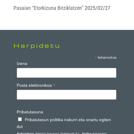
Pasaian “Etorkizuna Birziklatzen”
2025/02/27
Harpidetu
*
beharrezkoa
Izena
*
Posta elektronikoa
Pribatutasuna
Pribatutasun politika irakurri eta onartu egiten
dut
Arduraduna
: Artelatz Ingurune Zerbitzuak S.L.
Xedea:
dohaineko