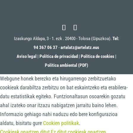
Izaskungo Aldapa, 3 - 1. ezk . 20400 - Tolosa (Gipuzkoa).
Tel:
94 367 06 37
-
artelatz@artelatz.eus
Aviso legal
|
Política de privacidad
|
Política de cookies
|
Política ambiental (PDF)
Webgune honek berezko eta hirugarrengo zerbitzuetako
cookieak darabiltza zerbitzu on bat eskaintzeko eta erabilera-
datu estatistikak egiteko. Funtzionaltasun osoarekin gozatu
ahal izateko onar itzazu nabigatzen jarraitu baino lehen.
Informazio gehiago nahi naduzu edo bere konfigurazioa
aldatu, bisitatu gure
Cookien politikak
.
Cookieak onartzen ditut
Ez ditut cookieak onartzen