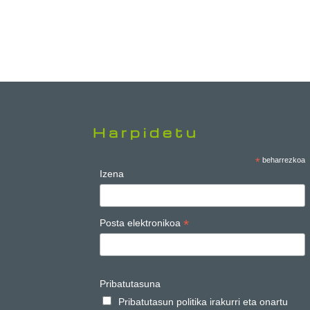
Harpidetu
*
beharrezkoa
Izena
*
Posta elektronikoa
Pribatutasuna
Pribatutasun politika irakurri eta onartu