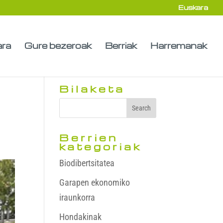
Euskara
ara
Gure bezeroak
Berriak
Harremanak
Bilaketa
Berrien
kategoriak
Biodibertsitatea
Garapen ekonomiko
iraunkorra
Hondakinak