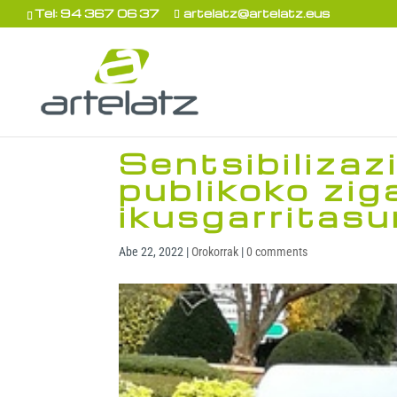
Tel: 94 367 06 37
artelatz@artelatz.eus
Sentsibilizaz
publikoko zig
ikusgarritas
Abe 22, 2022
|
Orokorrak
|
0 comments