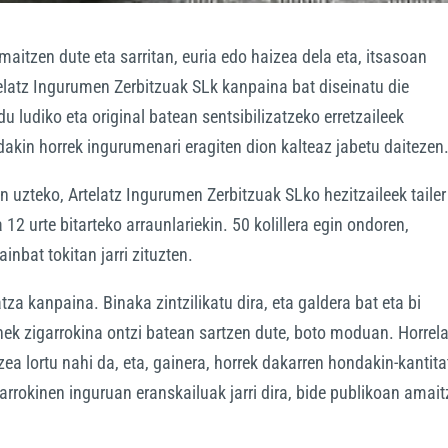
maitzen dute eta sarritan, euria edo haizea dela eta, itsasoan
telatz Ingurumen Zerbitzuak SLk kanpaina bat diseinatu die
u ludiko eta original batean sentsibilizatzeko erretzaileek
ndakin horrek ingurumenari eragiten dion kalteaz jabetu daitezen
 uzteko, Artelatz Ingurumen Zerbitzuak SLko hezitzaileek tailer
 12 urte bitarteko arraunlariekin. 50 kolillera egin ondoren,
inbat tokitan jarri zituzten.
tza kanpaina. Binaka zintzilikatu dira, eta galdera bat eta bi
nek zigarrokina ontzi batean sartzen dute, boto moduan. Horrela
zea lortu nahi da, eta, gainera, horrek dakarren hondakin-kantit
garrokinen inguruan eranskailuak jarri dira, bide publikoan amai