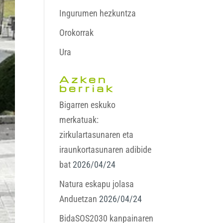
Ingurumen hezkuntza
Orokorrak
Ura
Azken
berriak
Bigarren eskuko
merkatuak:
zirkulartasunaren eta
iraunkortasunaren adibide
bat
2026/04/24
Natura eskapu jolasa
Anduetzan
2026/04/24
BidaSOS2030 kanpainaren