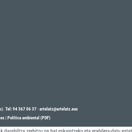
oa).
Tel: 94 367 06 37
-
artelatz@artelatz.eus
ies
|
Política ambiental (PDF)
darabiltza zerbitzu on bat eskaintzeko eta erabilera-datu estat