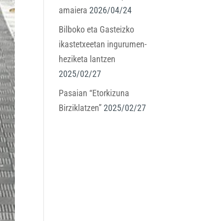
amaiera
2026/04/24
Bilboko eta Gasteizko
ikastetxeetan ingurumen-
heziketa lantzen
2025/02/27
Pasaian “Etorkizuna
Birziklatzen”
2025/02/27