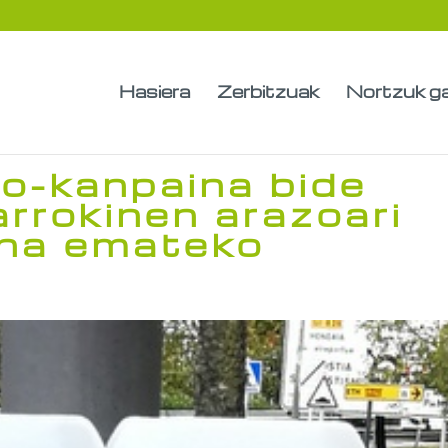
Hasiera
Zerbitzuak
Nortzuk g
io-kanpaina bide
arrokinen arazoari
una emateko