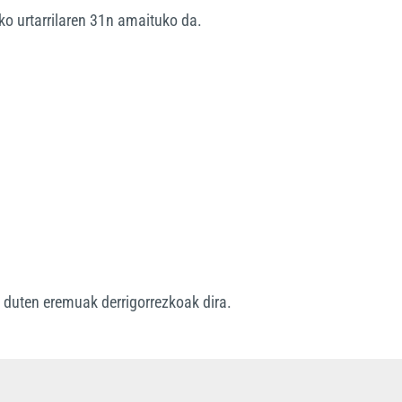
o urtarrilaren 31n amaituko da.
*
duten eremuak derrigorrezkoak dira.