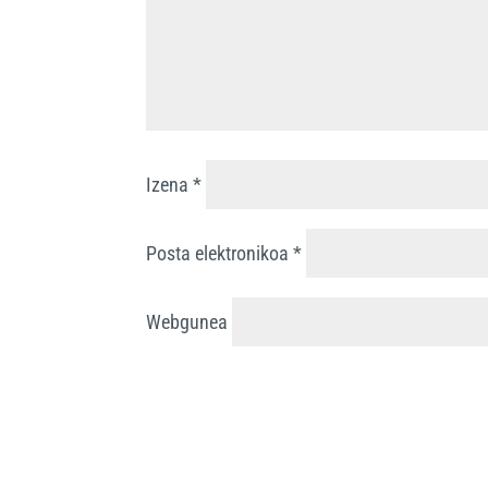
Izena
*
Posta elektronikoa
*
Webgunea