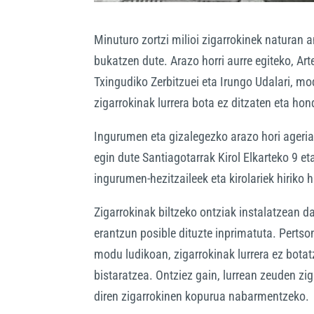
Minuturo zortzi milioi zigarrokinek naturan a
bukatzen dute. Arazo horri aurre egiteko, Ar
Txingudiko Zerbitzuei eta Irungo Udalari, mod
zigarrokinak lurrera bota ez ditzaten eta ho
Ingurumen eta gizalegezko arazo hori agerian
egin dute Santiagotarrak Kirol Elkarteko 9 eta
ingurumen-hezitzaileek eta kirolariek hiriko ha
Zigarrokinak biltzeko ontziak instalatzean da
erantzun posible dituzte inprimatuta. Pertso
modu ludikoan, zigarrokinak lurrera ez botat
bistaratzea. Ontziez gain, lurrean zeuden zi
diren zigarrokinen kopurua nabarmentzeko.