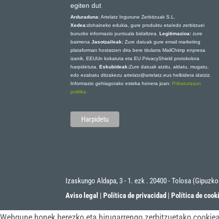
egiten dut
Arduraduna
: Artelatz Ingurune Zerbitzuak S.L.
Xedea:
dohaineko edukia, gure produktu eta/edo zerbitzuei
buruzko informazio puntuala bidaltzea.
Legitimazioa:
zure
baimena
Jasotzaileak:
Zure datuak gure email marketing
plataforman hostatzen dira bere titularra MailChimp enpresa
izanik, EEUUn kokatuta eta EU PrivacyShield protokolora
harpidetuta.
Eskubideak:
Zure datuak atzitu, aldatu, mugatu,
edo ezabatu ditzakezu artelatz@artelatz.eus helbidera idatziz.
Informazio gehiagorako esteka honera joan:
Pribatutasun
politika.
Izaskungo Aldapa, 3 - 1. ezk . 20400 - Tolosa (Gipuzk
Aviso legal
|
Política de privacidad
|
Política de cook
Webgune honek berezko eta hirugarrengo zerbitzuetako cookieak 