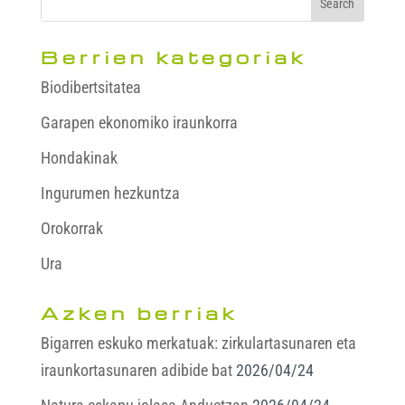
Berrien kategoriak
Biodibertsitatea
Garapen ekonomiko iraunkorra
Hondakinak
Ingurumen hezkuntza
Orokorrak
Ura
Azken berriak
Bigarren eskuko merkatuak: zirkulartasunaren eta
iraunkortasunaren adibide bat
2026/04/24