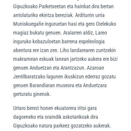
Gipuzkoako Parketxeetan eta hainbat dira bertan
antolaturiko ekintza bereziak. Arditurrin urria
Muniskuegañe inguruetan hasi eta gero Oielekuko
magiaz bukatu genuen. Aralarren aldiz, Lareo
inguruko kobazuloetan barrena espeleologia
abentura ere izan zen. Liho landarearen zuntzekin
makramean eskuak lanean jartzeko aukera ere bizi
genuen Anduetzan eta Arantzazun. Azaroan
Jentilbaratzako lagunen ikuskizun ederraz gozatu
genuen Barandiaran museora eta Anduetzara
gerturatu ginenok.
Urtaro berezi honen ekuatorera iritsi gara
dagoeneko eta oraindik askotarikoak dira
Gipuzkoako natura parkeez gozatzeko aukerak.