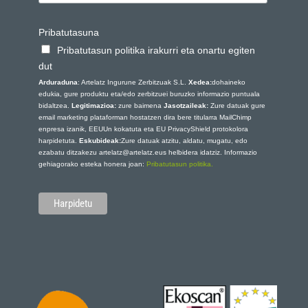
Pribatutasuna
Pribatutasun politika irakurri eta onartu egiten
dut
Arduraduna
: Artelatz Ingurune Zerbitzuak S.L.
Xedea:
dohaineko
edukia, gure produktu eta/edo zerbitzuei buruzko informazio puntuala
bidaltzea.
Legitimazioa:
zure baimena
Jasotzaileak:
Zure datuak gure
email marketing plataforman hostatzen dira bere titularra MailChimp
enpresa izanik, EEUUn kokatuta eta EU PrivacyShield protokolora
harpidetuta.
Eskubideak:
Zure datuak atzitu, aldatu, mugatu, edo
ezabatu ditzakezu artelatz@artelatz.eus helbidera idatziz. Informazio
gehiagorako esteka honera joan:
Pribatutasun politika.