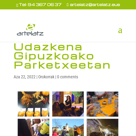
Tel: 94 367 06 37
artelatz@artelatz.eus
Udazkena
Gipuzkoako
Parketxeetan
Aza 22, 2022
|
Orokorrak
|
0 comments