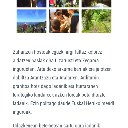
Zuhaitzen hostoak eguzki argi faltaz kolorez
aldatzen hasiak dira Lizarrusti eta Zegama
inguruetan. Artaldeko arkume berriak ere jaiotzen
dabiltza Arantzazu eta Aralarren. Arditurrin
granitoa hotz dago iadanik eta Iturraranen
lorategiko landareek azken loreak bota dituzte
iadanik. Ezin politago daude Euskal Herriko mendi
inguruak.
Udazkenean bete-betean sartu gara iadanik