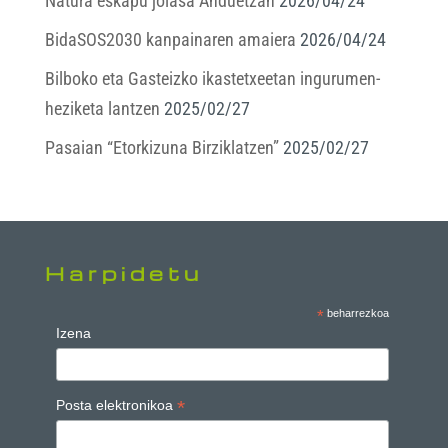
Natura eskapu jolasa Anduetzan
2026/04/24
BidaSOS2030 kanpainaren amaiera
2026/04/24
Bilboko eta Gasteizko ikastetxeetan ingurumen-
heziketa lantzen
2025/02/27
Pasaian “Etorkizuna Birziklatzen”
2025/02/27
Harpidetu
*
beharrezkoa
Izena
*
Posta elektronikoa