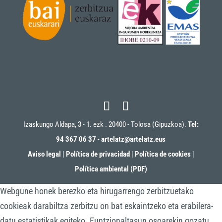
Izaskungo Aldapa, 3 - 1. ezk . 20400 - Tolosa (Gipuzkoa).
Tel:
94 367 06 37
-
artelatz@artelatz.eus
Aviso legal
|
Política de privacidad
|
Política de cookies
|
Política ambiental (PDF)
Webgune honek berezko eta hirugarrengo zerbitzuetako
cookieak darabiltza zerbitzu on bat eskaintzeko eta erabilera-
datu estatistikak egiteko. Funtzionaltasun osoarekin gozatu