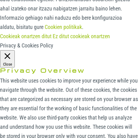
ahal izateko onar itzazu nabigatzen jarraitu baino lehen.
Informazio gehiago nahi naduzu edo bere konfigurazioa
aldatu, bisitatu gure
Cookien politikak
.
Cookieak onartzen ditut
Ez ditut cookieak onartzen
Privacy & Cookies Policy
Close
Privacy Overview
This website uses cookies to improve your experience while you
navigate through the website. Out of these cookies, the cookies
that are categorized as necessary are stored on your browser as
they are essential for the working of basic functionalities of the
website. We also use third-party cookies that help us analyze
and understand how you use this website. These cookies will
be stored in your browser only with your consent. You also have