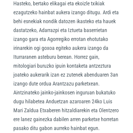
Hasteko, bertako elikagai eta ekoizle txikiak
ezagutzeko hainbat aukera izango ditugu. Ardi eta
behi esnekiak nondik datozen ikasteko eta hauek
dastatzeko, Adarrazpi eta Iztueta baserrietan
izango gara eta Agorregiko errotan ehotutako
irinarekin ogi goxoa egiteko aukera izango da
Iturraranen asteburu berean. Horrez gain,
mitologiari buruzko ipuin kontaketa antzeztura
joateko aukerarik izan ez zutenek abenduaren 3an
izango dute ordua Arantzazu parketxean.
Aintzinateko jainko-jainkosen inguruan bukatuko
dugu hilabetea Anduetzan azaroaren 24ko Luis
Mari Zaldua Etxaberen hitzaldiarekin eta Olentzero
ere lanez gainezka dabilen arren parketxe horretan
pasako ditu gabon aurreko hainbat egun.