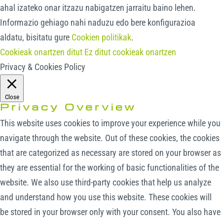
ahal izateko onar itzazu nabigatzen jarraitu baino lehen.
Informazio gehiago nahi naduzu edo bere konfigurazioa
aldatu, bisitatu gure
Cookien politikak
.
Cookieak onartzen ditut
Ez ditut cookieak onartzen
Privacy & Cookies Policy
Close
Privacy Overview
This website uses cookies to improve your experience while you
navigate through the website. Out of these cookies, the cookies
that are categorized as necessary are stored on your browser as
they are essential for the working of basic functionalities of the
website. We also use third-party cookies that help us analyze
and understand how you use this website. These cookies will
be stored in your browser only with your consent. You also have