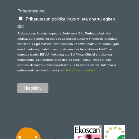
Pribatutasuna
Pribatutasun politika irakurri eta onartu egiten
dut
Arduraduna
: Artelatz Ingurune Zerbitzuak S.L.
Xedea:
dohaineko
edukia, gure produktu eta/edo zerbitzuei buruzko informazio puntuala
bidaltzea.
Legitimazioa:
zure baimena
Jasotzaileak:
Zure datuak gure
email marketing plataforman hostatzen dira bere titularra MailChimp
enpresa izanik, EEUUn kokatuta eta EU PrivacyShield protokolora
harpidetuta.
Eskubideak:
Zure datuak atzitu, aldatu, mugatu, edo
ezabatu ditzakezu artelatz@artelatz.eus helbidera idatziz. Informazio
gehiagorako esteka honera joan:
Pribatutasun politika.