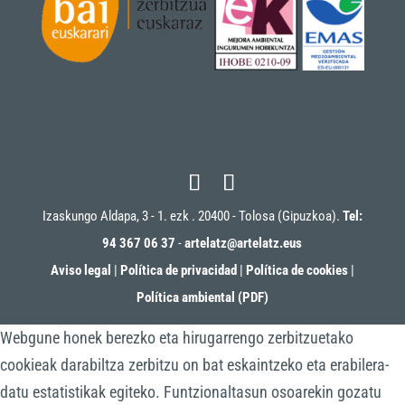
Izaskungo Aldapa, 3 - 1. ezk . 20400 - Tolosa (Gipuzkoa).
Tel:
94 367 06 37
-
artelatz@artelatz.eus
Aviso legal
|
Política de privacidad
|
Política de cookies
|
Política ambiental (PDF)
Webgune honek berezko eta hirugarrengo zerbitzuetako
cookieak darabiltza zerbitzu on bat eskaintzeko eta erabilera-
datu estatistikak egiteko. Funtzionaltasun osoarekin gozatu