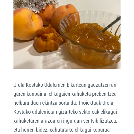
Urola Kostako Udalerrien Elkartean gauzatzen ari
garen kanpaina, elikagaien xahuketa prebenitzea
helburu duen ekintza sorta da. Proiektuak Urola
Kostako udalerrietan gizarteko sektoreak elikagai
xahuketaren arazoaren inguruan sentsibilizatzea,
eta horren bidez, xahututako elikagai kopurua