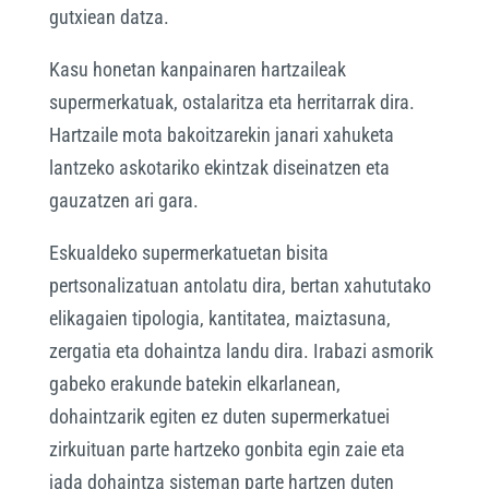
gutxiean datza.
Kasu honetan kanpainaren hartzaileak
supermerkatuak, ostalaritza eta herritarrak dira.
Hartzaile mota bakoitzarekin janari xahuketa
lantzeko askotariko ekintzak diseinatzen eta
gauzatzen ari gara.
Eskualdeko supermerkatuetan bisita
pertsonalizatuan antolatu dira, bertan xahututako
elikagaien tipologia, kantitatea, maiztasuna,
zergatia eta dohaintza landu dira. Irabazi asmorik
gabeko erakunde batekin elkarlanean,
dohaintzarik egiten ez duten supermerkatuei
zirkuituan parte hartzeko gonbita egin zaie eta
jada dohaintza sisteman parte hartzen duten