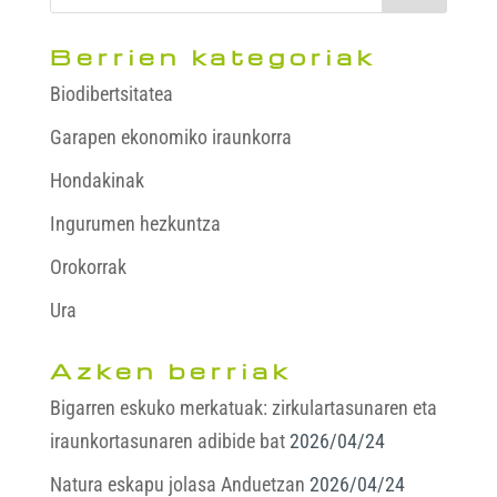
Berrien kategoriak
Biodibertsitatea
Garapen ekonomiko iraunkorra
Hondakinak
Ingurumen hezkuntza
Orokorrak
Ura
Azken berriak
Bigarren eskuko merkatuak: zirkulartasunaren eta
iraunkortasunaren adibide bat
2026/04/24
Natura eskapu jolasa Anduetzan
2026/04/24