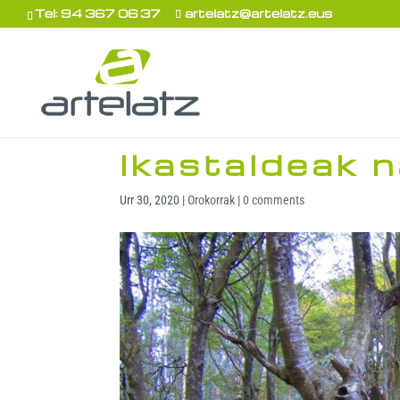
Tel: 94 367 06 37
artelatz@artelatz.eus
Ikastaldeak 
Urr 30, 2020
|
Orokorrak
|
0 comments