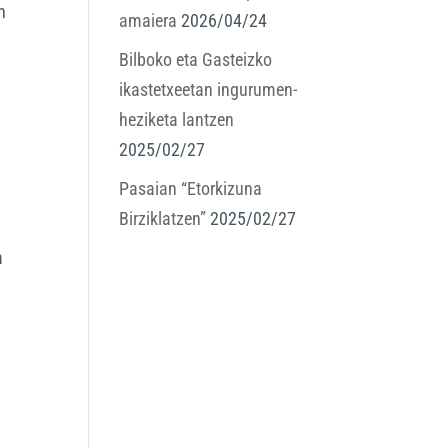
n
amaiera
2026/04/24
Bilboko eta Gasteizko
ikastetxeetan ingurumen-
heziketa lantzen
2025/02/27
Pasaian “Etorkizuna
Birziklatzen”
2025/02/27
a