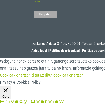
politika.
Izaskungo Aldapa, 3 - 1. ezk . 20400 - Tolosa (Gipuzk
Aviso legal
|
Política de privacidad
|
Política de cook
Webgune honek berezko eta hirugarrengo zerbitzuetako cookieak 
onar itzazu nabigatzen jarraitu baino lehen. Informazio gehiag
Cookieak onartzen ditut
Ez ditut cookieak onartzen
Privacy & Cookies Policy
Close
Privacy Overview