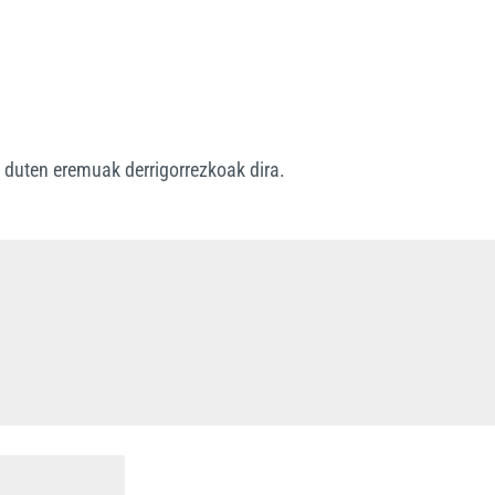
*
duten eremuak derrigorrezkoak dira.