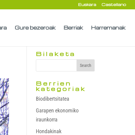
Euskara
Castellano
ara
Gure bezeroak
Berriak
Harremanak
Bilaketa
Berrien
kategoriak
Biodibertsitatea
Garapen ekonomiko
iraunkorra
Hondakinak