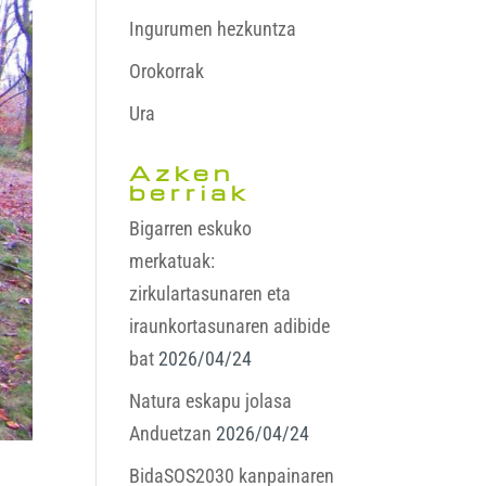
Ingurumen hezkuntza
Orokorrak
Ura
Azken
berriak
Bigarren eskuko
merkatuak:
zirkulartasunaren eta
iraunkortasunaren adibide
bat
2026/04/24
Natura eskapu jolasa
Anduetzan
2026/04/24
BidaSOS2030 kanpainaren