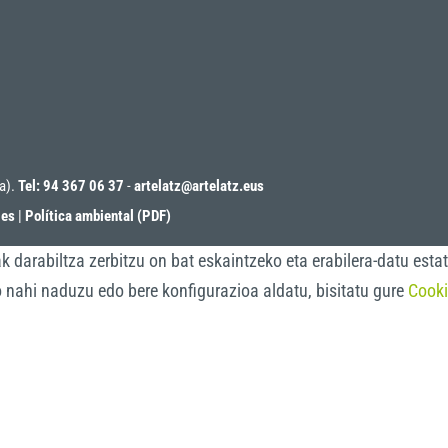
oa).
Tel: 94 367 06 37
-
artelatz@artelatz.eus
ies
|
Política ambiental (PDF)
darabiltza zerbitzu on bat eskaintzeko eta erabilera-datu estat
o nahi naduzu edo bere konfigurazioa aldatu, bisitatu gure
Cooki