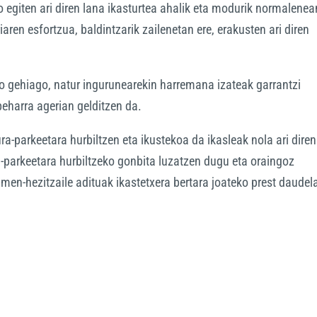
 egiten ari diren lana ikasturtea ahalik eta modurik normalenea
aren esfortzua, baldintzarik zailenetan ere, erakusten ari diren
no gehiago, natur ingurunearekin harremana izateak garrantzi
eharra agerian gelditzen da.
ura-parkeetara hurbiltzen eta ikustekoa da ikasleak nola ari diren
-parkeetara hurbiltzeko gonbita luzatzen dugu eta oraingoz
men-hezitzaile adituak ikastetxera bertara joateko prest daudel