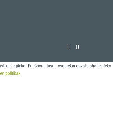
istikak egiteko. Funtzionaltasun osoarekin gozatu ahal izateko
en politikak
.