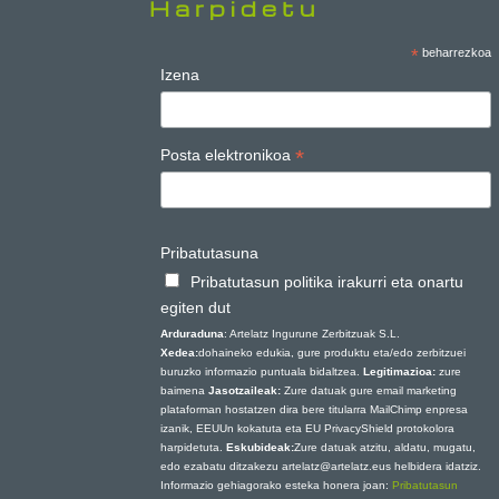
Harpidetu
*
beharrezkoa
Izena
*
Posta elektronikoa
Pribatutasuna
Pribatutasun politika irakurri eta onartu
egiten dut
Arduraduna
: Artelatz Ingurune Zerbitzuak S.L.
Xedea:
dohaineko edukia, gure produktu eta/edo zerbitzuei
buruzko informazio puntuala bidaltzea.
Legitimazioa:
zure
baimena
Jasotzaileak:
Zure datuak gure email marketing
plataforman hostatzen dira bere titularra MailChimp enpresa
izanik, EEUUn kokatuta eta EU PrivacyShield protokolora
harpidetuta.
Eskubideak:
Zure datuak atzitu, aldatu, mugatu,
edo ezabatu ditzakezu artelatz@artelatz.eus helbidera idatziz.
Informazio gehiagorako esteka honera joan:
Pribatutasun