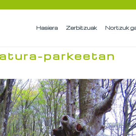
Hasiera
Zerbitzuak
Nortzuk g
natura-parkeetan