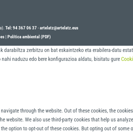
oa).
Tel: 94 367 06 37
-
artelatz@artelatz.eus
ies
|
Política ambiental (PDF)
darabiltza zerbitzu on bat eskaintzeko eta erabilera-datu estat
o nahi naduzu edo bere konfigurazioa aldatu, bisitatu gure
Cooki
navigate through the website. Out of these cookies, the cookies
f the website. We also use third-party cookies that help us anal
 the option to opt-out of these cookies. But opting out of some