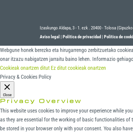
Izaskungo Aldapa, 3 - 1. ezk . 20400 - Tolosa (Gipuzk
Aviso legal
|
Política de privacidad
|
Política de cook
Webgune honek berezko eta hirugarrengo zerbitzuetako cookieak 
onar itzazu nabigatzen jarraitu baino lehen. Informazio gehiag
Cookieak onartzen ditut
Ez ditut cookieak onartzen
Privacy & Cookies Policy
Close
Privacy Overview
This website uses cookies to improve your experience while you 
as they are essential for the working of basic functionalities o
be stored in your browser only with your consent. You also have