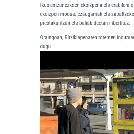
Ikus-entzunezkoen ekoizpena eta erabilera o
ekoizpen-modua, ezaugarriak eta zabaltzeko 
prestakuntzan eta baliabideetan inbertituz.
Oraingoan, Birziklapenaren totemen ingurua
dugu