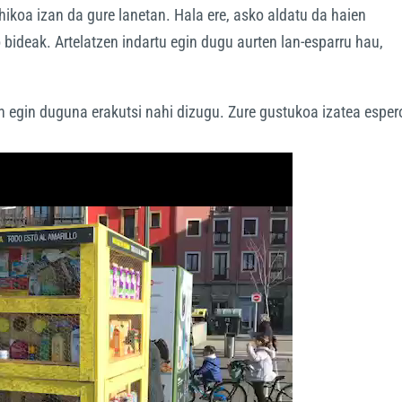
hikoa izan da gure lanetan. Hala ere, asko aldatu da haien
bideak. Artelatzen indartu egin dugu aurten lan-esparru hau,
n egin duguna erakutsi nahi dizugu. Zure gustukoa izatea esper