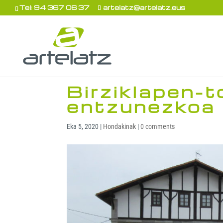
Tel: 94 367 06 37
artelatz@artelatz.eus
Birziklapen-
entzunezkoa
Eka 5, 2020
|
Hondakinak
|
0 comments