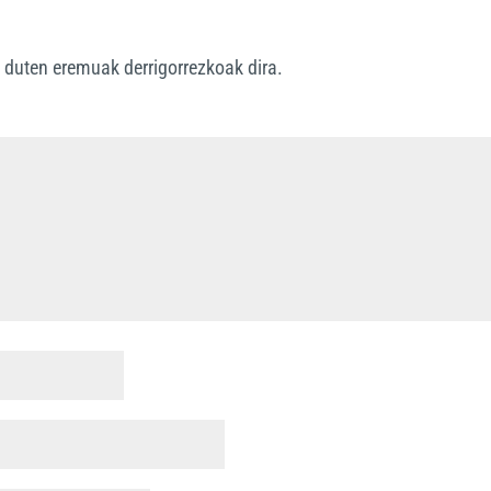
*
duten eremuak derrigorrezkoak dira.