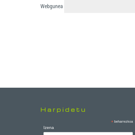
Webgunea
Harpidetu
*
beharrezkoa
Izena