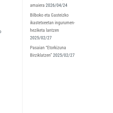
amaiera
2026/04/24
Bilboko eta Gasteizko
ikastetxeetan ingurumen-
heziketa lantzen
o
2025/02/27
Pasaian “Etorkizuna
Birziklatzen”
2025/02/27