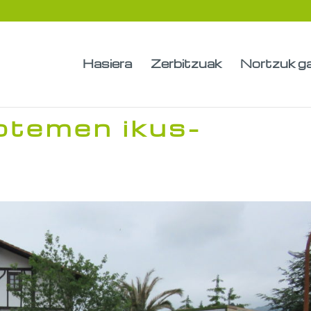
Hasiera
Zerbitzuak
Nortzuk g
totemen ikus-