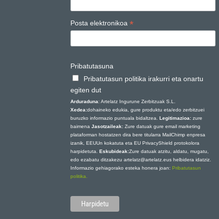
*
Posta elektronikoa
Pribatutasuna
Pribatutasun politika irakurri eta onartu
egiten dut
Arduraduna
: Artelatz Ingurune Zerbitzuak S.L.
Xedea:
dohaineko edukia, gure produktu eta/edo zerbitzuei
buruzko informazio puntuala bidaltzea.
Legitimazioa:
zure
baimena
Jasotzaileak:
Zure datuak gure email marketing
plataforman hostatzen dira bere titularra MailChimp enpresa
izanik, EEUUn kokatuta eta EU PrivacyShield protokolora
harpidetuta.
Eskubideak:
Zure datuak atzitu, aldatu, mugatu,
edo ezabatu ditzakezu artelatz@artelatz.eus helbidera idatziz.
Informazio gehiagorako esteka honera joan:
Pribatutasun
politika.