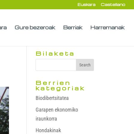
Euskara
Castellano
ara
Gure bezeroak
Berriak
Harremanak
Bilaketa
Berrien
kategoriak
Biodibertsitatea
Garapen ekonomiko
iraunkorra
Hondakinak