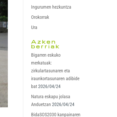
Ingurumen hezkuntza
Orokorrak
Ura
Azken
berriak
Bigarren eskuko
merkatuak:
zirkulartasunaren eta
iraunkortasunaren adibide
bat
2026/04/24
Natura eskapu jolasa
Anduetzan
2026/04/24
BidaSOS2030 kanpainaren