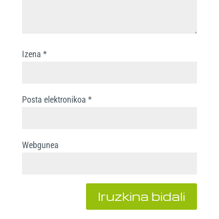
Izena
*
Posta elektronikoa
*
Webgunea