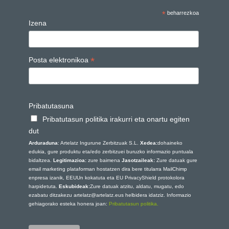
*
beharrezkoa
Izena
*
Posta elektronikoa
Pribatutasuna
Pribatutasun politika irakurri eta onartu egiten
dut
Arduraduna
: Artelatz Ingurune Zerbitzuak S.L.
Xedea:
dohaineko
edukia, gure produktu eta/edo zerbitzuei buruzko informazio puntuala
bidaltzea.
Legitimazioa:
zure baimena
Jasotzaileak:
Zure datuak gure
email marketing plataforman hostatzen dira bere titularra MailChimp
enpresa izanik, EEUUn kokatuta eta EU PrivacyShield protokolora
harpidetuta.
Eskubideak:
Zure datuak atzitu, aldatu, mugatu, edo
ezabatu ditzakezu artelatz@artelatz.eus helbidera idatziz. Informazio
gehiagorako esteka honera joan:
Pribatutasun politika.