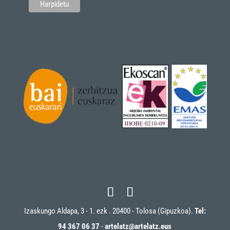
Izaskungo Aldapa, 3 - 1. ezk . 20400 - Tolosa (Gipuzkoa).
Tel:
94 367 06 37
-
artelatz@artelatz.eus