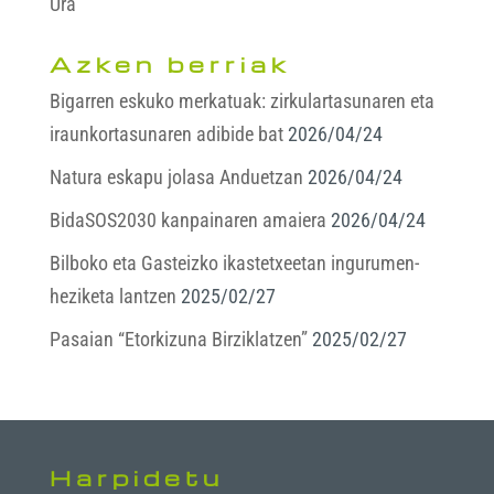
Ura
Azken berriak
Bigarren eskuko merkatuak: zirkulartasunaren eta
iraunkortasunaren adibide bat
2026/04/24
Natura eskapu jolasa Anduetzan
2026/04/24
BidaSOS2030 kanpainaren amaiera
2026/04/24
Bilboko eta Gasteizko ikastetxeetan ingurumen-
heziketa lantzen
2025/02/27
Pasaian “Etorkizuna Birziklatzen”
2025/02/27
Harpidetu