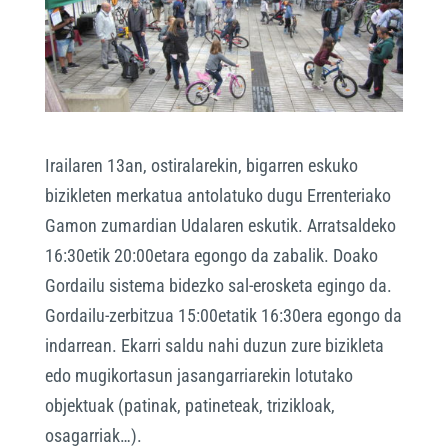
Irailaren 13an, ostiralarekin, bigarren eskuko
bizikleten merkatua antolatuko dugu Errenteriako
Gamon zumardian Udalaren eskutik. Arratsaldeko
16:30etik 20:00etara egongo da zabalik. Doako
Gordailu sistema bidezko sal-erosketa egingo da.
Gordailu-zerbitzua 15:00etatik 16:30era egongo da
indarrean. Ekarri saldu nahi duzun zure bizikleta
edo mugikortasun jasangarriarekin lotutako
objektuak (patinak, patineteak, trizikloak,
osagarriak…).