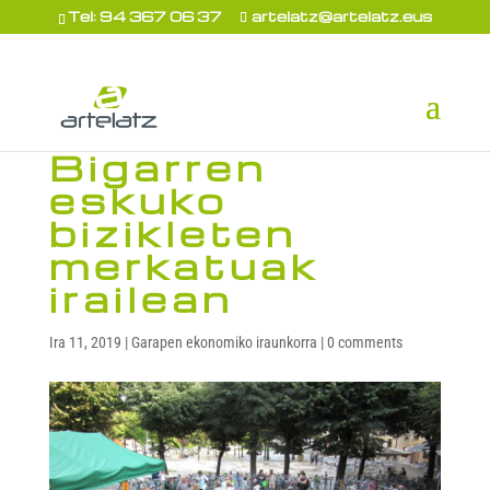
Tel: 94 367 06 37
artelatz@artelatz.eus
Bigarren
eskuko
bizikleten
merkatuak
irailean
Ira 11, 2019
|
Garapen ekonomiko iraunkorra
|
0 comments