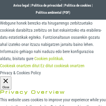
Aviso legal
|
Política de privacidad
|
Política de cookies
|
Política ambiental (PDF)
Webgune honek berezko eta hirugarrengo zerbitzuetako
cookieak darabiltza zerbitzu on bat eskaintzeko eta erabilera-
datu estatistikak egiteko. Funtzionaltasun osoarekin gozatu
ahal izateko onar itzazu nabigatzen jarraitu baino lehen.
Informazio gehiago nahi naduzu edo bere konfigurazioa
aldatu, bisitatu gure
Cookien politikak
.
Cookieak onartzen ditut
Ez ditut cookieak onartzen
Privacy & Cookies Policy
Close
Privacy Overview
This website uses cookies to improve your experience while you