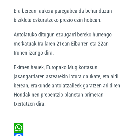
Era berean, aukera paregabea da behar duzun
bizikleta eskuratzeko prezio ezin hobean.
Antolatuko ditugun ezaugarri bereko hurrengo
merkatuak Irailaren 21ean Eibarren eta 22an
Irunen izango dira.
Ekimen hauek, Europako Mugikortasun
jasangarriaren astearekin lotura daukate, eta aldi
berean, erakunde antolatzaileek garatzen ari diren
Hondakinen prebentzio planetan primeran
txertatzen dira.