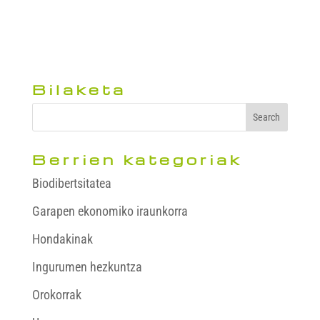
Bilaketa
Berrien kategoriak
Biodibertsitatea
Garapen ekonomiko iraunkorra
Hondakinak
Ingurumen hezkuntza
Orokorrak