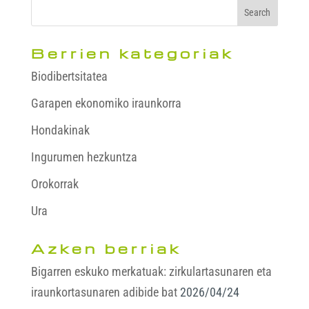
Berrien kategoriak
Biodibertsitatea
Garapen ekonomiko iraunkorra
Hondakinak
Ingurumen hezkuntza
Orokorrak
Ura
Azken berriak
Bigarren eskuko merkatuak: zirkulartasunaren eta
iraunkortasunaren adibide bat
2026/04/24