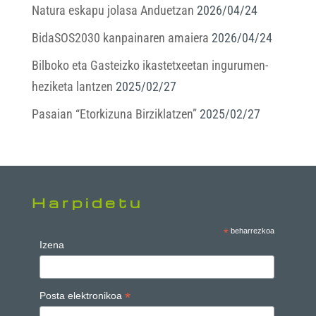
Natura eskapu jolasa Anduetzan
2026/04/24
BidaSOS2030 kanpainaren amaiera
2026/04/24
Bilboko eta Gasteizko ikastetxeetan ingurumen-
heziketa lantzen
2025/02/27
Pasaian “Etorkizuna Birziklatzen”
2025/02/27
Harpidetu
*
beharrezkoa
Izena
*
Posta elektronikoa