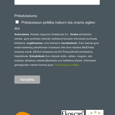
Pribatutasuna
Pribatutasun politika irakurri eta onartu egiten
dut
Arduraduna
: Artelatz Ingurune Zerbitzuak S.L.
Xedea:
dohaineko
edukia, gure produktu eta/edo zerbitzuei buruzko informazio puntuala
bidaltzea.
Legitimazioa:
zure baimena
Jasotzaileak:
Zure datuak gure
email marketing plataforman hostatzen dira bere titularra MailChimp
enpresa izanik, EEUUn kokatuta eta EU PrivacyShield protokolora
harpidetuta.
Eskubideak:
Zure datuak atzitu, aldatu, mugatu, edo
ezabatu ditzakezu artelatz@artelatz.eus helbidera idatziz. Informazio
gehiagorako esteka honera joan:
Pribatutasun politika.