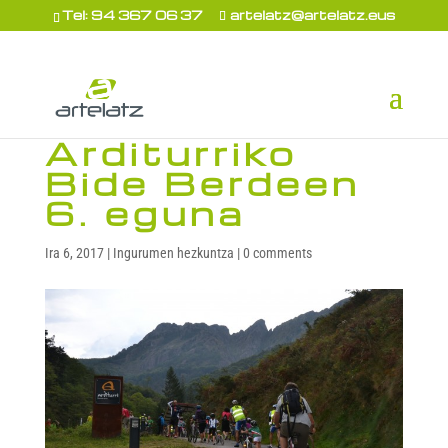
Tel: 94 367 06 37
artelatz@artelatz.eus
Arditurriko
Bide Berdeen
6. eguna
Ira 6, 2017
|
Ingurumen hezkuntza
|
0 comments