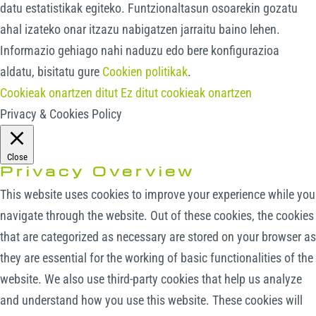
datu estatistikak egiteko. Funtzionaltasun osoarekin gozatu
ahal izateko onar itzazu nabigatzen jarraitu baino lehen.
Informazio gehiago nahi naduzu edo bere konfigurazioa
aldatu, bisitatu gure
Cookien politikak
.
Cookieak onartzen ditut
Ez ditut cookieak onartzen
Privacy & Cookies Policy
Close
Privacy Overview
This website uses cookies to improve your experience while you
navigate through the website. Out of these cookies, the cookies
that are categorized as necessary are stored on your browser as
they are essential for the working of basic functionalities of the
website. We also use third-party cookies that help us analyze
and understand how you use this website. These cookies will