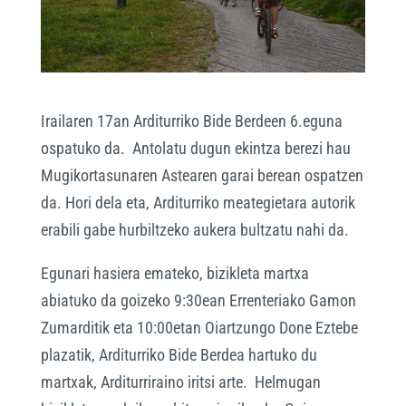
Irailaren 17an Arditurriko Bide Berdeen 6.eguna
ospatuko da. Antolatu dugun ekintza berezi hau
Mugikortasunaren Astearen garai berean ospatzen
da. Hori dela eta, Arditurriko meategietara autorik
erabili gabe hurbiltzeko aukera bultzatu nahi da.
Egunari hasiera emateko, bizikleta martxa
abiatuko da goizeko 9:30ean Errenteriako Gamon
Zumarditik eta 10:00etan Oiartzungo Done Eztebe
plazatik, Arditurriko Bide Berdea hartuko du
martxak, Arditurriraino iritsi arte. Helmugan