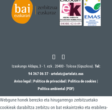
Izaskungo Aldapa, 3 - 1. ezk . 20400 - Tolosa (Gipuzkoa).
Tel:
94 367 06 37
-
artelatz@artelatz.eus
Aviso legal
|
Política de privacidad
|
Política de cookies
|
Política ambiental (PDF)
Webgune honek berezko eta hirugarrengo zerbitzuetako
cookieak darabiltza zerbitzu on bat eskaintzeko eta erabilera-