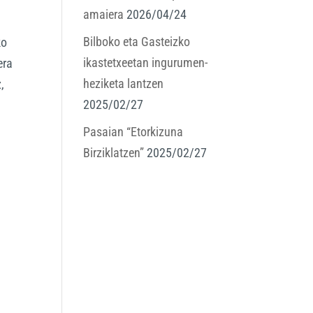
amaiera
2026/04/24
Bilboko eta Gasteizko
ko
ikastetxeetan ingurumen-
era
heziketa lantzen
,
2025/02/27
Pasaian “Etorkizuna
Birziklatzen”
2025/02/27