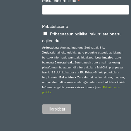
*
Posta elektronikoa
Pribatutasuna
Pribatutasun politika irakurri eta onartu
egiten dut
Arduraduna
: Artelatz Ingurune Zerbitzuak S.L.
Xedea:
dohaineko edukia, gure produktu eta/edo zerbitzuei
buruzko informazio puntuala bidaltzea.
Legitimazioa:
zure
baimena
Jasotzaileak:
Zure datuak gure email marketing
plataforman hostatzen dira bere titularra MailChimp enpresa
izanik, EEUUn kokatuta eta EU PrivacyShield protokolora
harpidetuta.
Eskubideak:
Zure datuak atzitu, aldatu, mugatu,
edo ezabatu ditzakezu artelatz@artelatz.eus helbidera idatziz.
Informazio gehiagorako esteka honera joan:
Pribatutasun
politika.