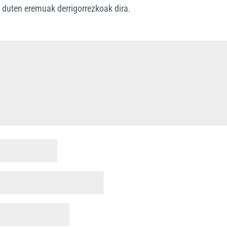
*
duten eremuak derrigorrezkoak dira.