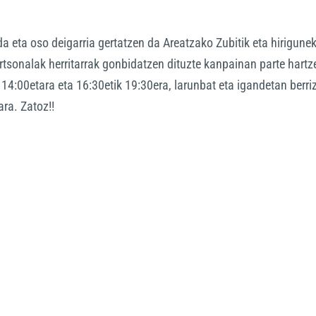
a eta oso deigarria gertatzen da Areatzako Zubitik eta hirigune
rtsonalak herritarrak gonbidatzen dituzte kanpainan parte hartz
4:00etara eta 16:30etik 19:30era, larunbat eta igandetan berriz
ara. Zatoz!!