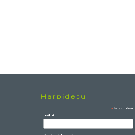
Harpidetu
*
beharrezkoa
Izena