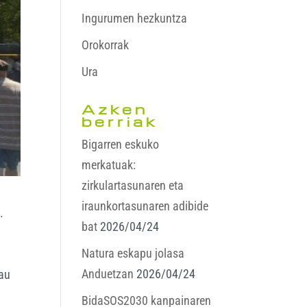
Ingurumen hezkuntza
Orokorrak
Ura
Azken
berriak
Bigarren eskuko
merkatuak:
zirkulartasunaren eta
iraunkortasunaren adibide
.
bat
2026/04/24
Natura eskapu jolasa
Anduetzan
2026/04/24
hau
BidaSOS2030 kanpainaren