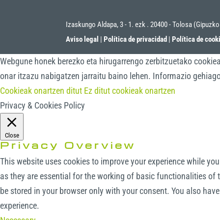
Izaskungo Aldapa, 3 - 1. ezk . 20400 - Tolosa (Gipuzk
Aviso legal
|
Política de privacidad
|
Política de cook
Webgune honek berezko eta hirugarrengo zerbitzuetako cookieak 
onar itzazu nabigatzen jarraitu baino lehen. Informazio gehiag
Cookieak onartzen ditut
Ez ditut cookieak onartzen
Privacy & Cookies Policy
Close
Privacy Overview
This website uses cookies to improve your experience while you 
as they are essential for the working of basic functionalities o
be stored in your browser only with your consent. You also have
experience.