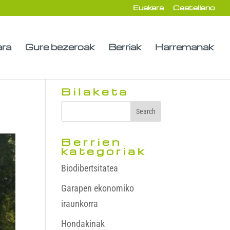
Euskara
Castellano
ara
Gure bezeroak
Berriak
Harremanak
Bilaketa
Berrien
kategoriak
Biodibertsitatea
Garapen ekonomiko
iraunkorra
Hondakinak