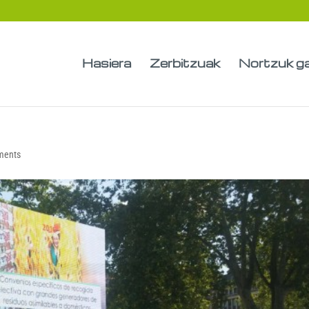
Hasiera
Zerbitzuak
Nortzuk g
ments