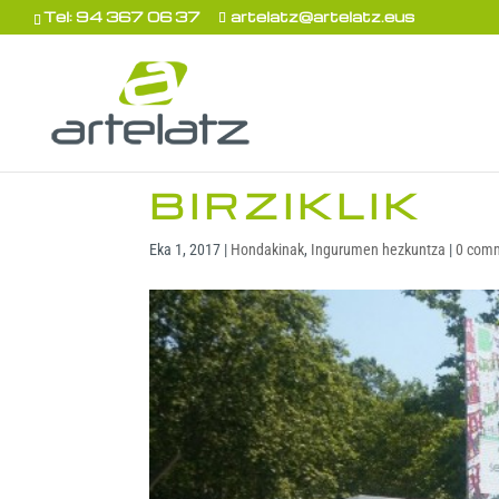
Tel: 94 367 06 37
artelatz@artelatz.eus
BIRZIKLIK
Eka 1, 2017
|
Hondakinak
,
Ingurumen hezkuntza
|
0 com