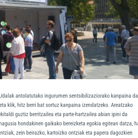
 Udalak antolatutako ingurumen sentsibilizaziorako kanpaina da
a eta klik, hitz berri bat sortuz kanpaina izendatzeko. Areatzako
aldi guztiz berritzailea eta parte-hartzailea abian ipini da
 nagusia hondakinen gaikako bereizketa egokia egitean datza, 
ntziak, zein beirazko, kartoizko ontziak eta papera dagozkien