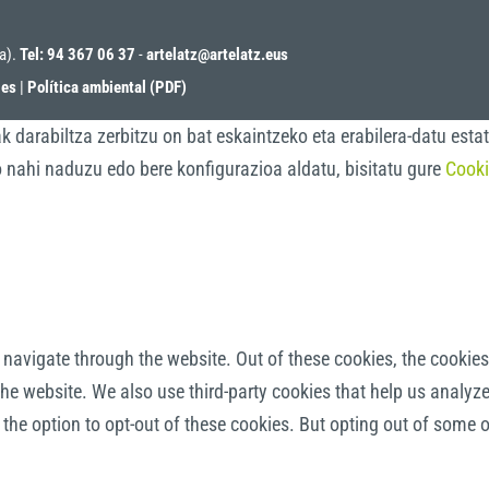
oa).
Tel: 94 367 06 37
-
artelatz@artelatz.eus
ies
|
Política ambiental (PDF)
darabiltza zerbitzu on bat eskaintzeko eta erabilera-datu estat
o nahi naduzu edo bere konfigurazioa aldatu, bisitatu gure
Cooki
navigate through the website. Out of these cookies, the cookies
f the website. We also use third-party cookies that help us anal
 the option to opt-out of these cookies. But opting out of some