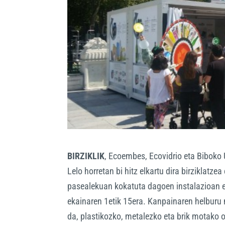
BIRZIKLIK
, Ecoembes, Ecovidrio eta Biboko
Lelo horretan bi hitz elkartu dira birziklatze
pasealekuan kokatuta dagoen instalazioan ekit
ekainaren 1etik 15era. Kanpainaren helburu
da, plastikozko, metalezko eta brik motako o