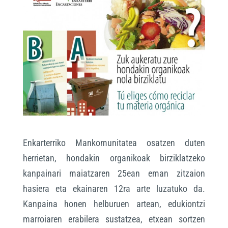
Enkarterriko Mankomunitatea osatzen duten
herrietan, hondakin organikoak birziklatzeko
kanpainari maiatzaren 25ean eman zitzaion
hasiera eta ekainaren 12ra arte luzatuko da.
Kanpaina honen helburuen artean, edukiontzi
marroiaren erabilera sustatzea, etxean sortzen