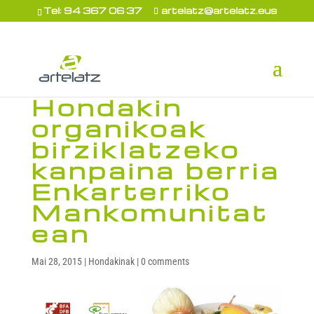
Tel: 94 367 06 37
artelatz@artelatz.eus
Hondakin
organikoak
birziklatzeko
kanpaina berria
Enkarterriko
Mankomunitat
ean
Mai 28, 2015
|
Hondakinak
|
0 comments