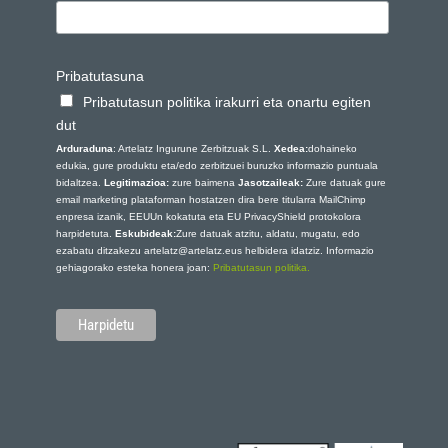
Pribatutasuna
Pribatutasun politika irakurri eta onartu egiten
dut
Arduraduna
: Artelatz Ingurune Zerbitzuak S.L.
Xedea:
dohaineko
edukia, gure produktu eta/edo zerbitzuei buruzko informazio puntuala
bidaltzea.
Legitimazioa:
zure baimena
Jasotzaileak:
Zure datuak gure
email marketing plataforman hostatzen dira bere titularra MailChimp
enpresa izanik, EEUUn kokatuta eta EU PrivacyShield protokolora
harpidetuta.
Eskubideak:
Zure datuak atzitu, aldatu, mugatu, edo
ezabatu ditzakezu artelatz@artelatz.eus helbidera idatziz. Informazio
gehiagorako esteka honera joan:
Pribatutasun politika.