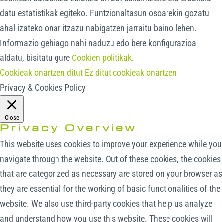
datu estatistikak egiteko. Funtzionaltasun osoarekin gozatu
ahal izateko onar itzazu nabigatzen jarraitu baino lehen.
Informazio gehiago nahi naduzu edo bere konfigurazioa
aldatu, bisitatu gure
Cookien politikak
.
Cookieak onartzen ditut
Ez ditut cookieak onartzen
Privacy & Cookies Policy
Close
Privacy Overview
This website uses cookies to improve your experience while you
navigate through the website. Out of these cookies, the cookies
that are categorized as necessary are stored on your browser as
they are essential for the working of basic functionalities of the
website. We also use third-party cookies that help us analyze
and understand how you use this website. These cookies will