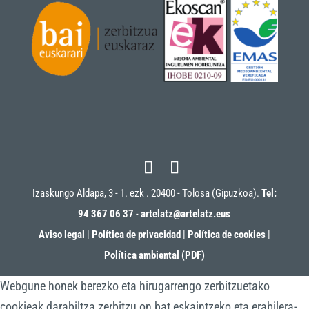
Izaskungo Aldapa, 3 - 1. ezk . 20400 - Tolosa (Gipuzkoa).
Tel:
94 367 06 37
-
artelatz@artelatz.eus
Aviso legal
|
Política de privacidad
|
Política de cookies
|
Política ambiental (PDF)
Webgune honek berezko eta hirugarrengo zerbitzuetako
cookieak darabiltza zerbitzu on bat eskaintzeko eta erabilera-