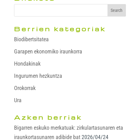
Berrien kategoriak
Biodibertsitatea
Garapen ekonomiko iraunkorra
Hondakinak
Ingurumen hezkuntza
Orokorrak
Ura
Azken berriak
Bigarren eskuko merkatuak: zirkulartasunaren eta
iraunkortasunaren adibide bat
2026/04/24