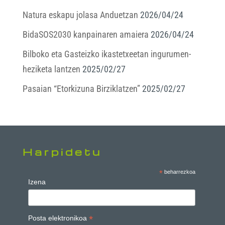
Natura eskapu jolasa Anduetzan
2026/04/24
BidaSOS2030 kanpainaren amaiera
2026/04/24
Bilboko eta Gasteizko ikastetxeetan ingurumen-
heziketa lantzen
2025/02/27
Pasaian “Etorkizuna Birziklatzen”
2025/02/27
Harpidetu
*
beharrezkoa
Izena
*
Posta elektronikoa