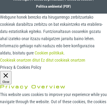
Política ambiental (PDF)
Webgune honek berezko eta hirugarrengo zerbitzuetako
cookieak darabiltza zerbitzu on bat eskaintzeko eta erabilera-
datu estatistikak egiteko. Funtzionaltasun osoarekin gozatu
ahal izateko onar itzazu nabigatzen jarraitu baino lehen.
Informazio gehiago nahi naduzu edo bere konfigurazioa
aldatu, bisitatu gure
Cookien politikak
.
Cookieak onartzen ditut
Ez ditut cookieak onartzen
Privacy & Cookies Policy
Close
Privacy Overview
This website uses cookies to improve your experience while you
navigate through the website. Out of these cookies, the cookies