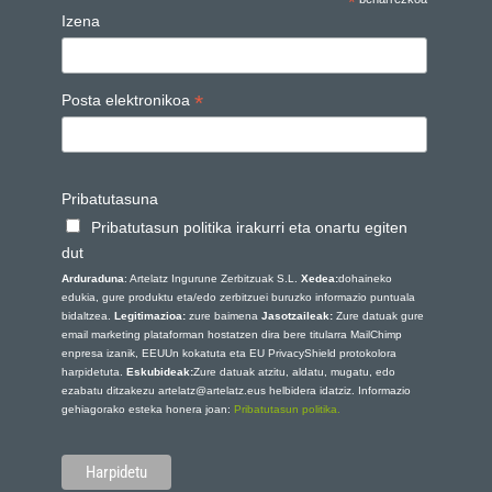
*
Izena
*
Posta elektronikoa
Pribatutasuna
Pribatutasun politika irakurri eta onartu egiten
dut
Arduraduna
: Artelatz Ingurune Zerbitzuak S.L.
Xedea:
dohaineko
edukia, gure produktu eta/edo zerbitzuei buruzko informazio puntuala
bidaltzea.
Legitimazioa:
zure baimena
Jasotzaileak:
Zure datuak gure
email marketing plataforman hostatzen dira bere titularra MailChimp
enpresa izanik, EEUUn kokatuta eta EU PrivacyShield protokolora
harpidetuta.
Eskubideak:
Zure datuak atzitu, aldatu, mugatu, edo
ezabatu ditzakezu artelatz@artelatz.eus helbidera idatziz. Informazio
gehiagorako esteka honera joan:
Pribatutasun politika.