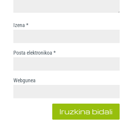
Izena
*
Posta elektronikoa
*
Webgunea