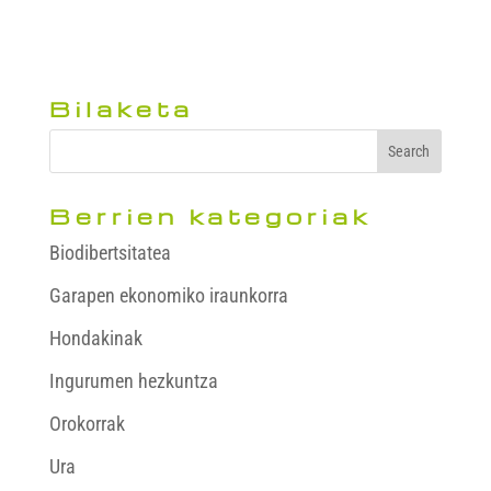
Bilaketa
Berrien kategoriak
Biodibertsitatea
Garapen ekonomiko iraunkorra
Hondakinak
Ingurumen hezkuntza
Orokorrak
Ura