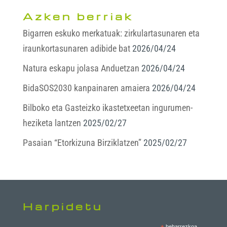
Azken berriak
Bigarren eskuko merkatuak: zirkulartasunaren eta
iraunkortasunaren adibide bat
2026/04/24
Natura eskapu jolasa Anduetzan
2026/04/24
BidaSOS2030 kanpainaren amaiera
2026/04/24
Bilboko eta Gasteizko ikastetxeetan ingurumen-
heziketa lantzen
2025/02/27
Pasaian “Etorkizuna Birziklatzen”
2025/02/27
Harpidetu
beharrezkoa