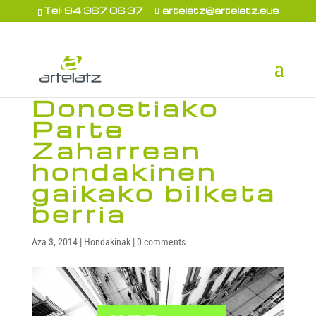
Tel: 94 367 06 37
artelatz@artelatz.eus
Donostiako
Parte
Zaharrean
hondakinen
gaikako bilketa
berria
Aza 3, 2014
|
Hondakinak
|
0 comments