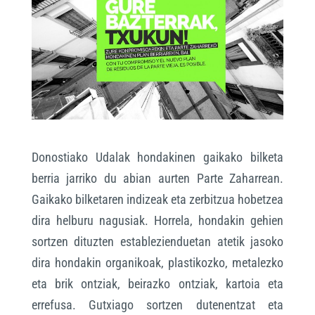
Donostiako Udalak hondakinen gaikako bilketa
berria jarriko du abian aurten Parte Zaharrean.
Gaikako bilketaren indizeak eta zerbitzua hobetzea
dira helburu nagusiak. Horrela, hondakin gehien
sortzen dituzten establezienduetan atetik jasoko
dira hondakin organikoak, plastikozko, metalezko
eta brik ontziak, beirazko ontziak, kartoia eta
errefusa. Gutxiago sortzen dutenentzat eta