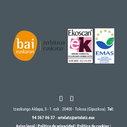
Izaskungo Aldapa, 3 - 1. ezk . 20400 - Tolosa (Gipuzkoa).
Tel:
94 367 06 37
-
artelatz@artelatz.eus
Aviso legal
|
Política de privacidad
|
Política de cookies
|