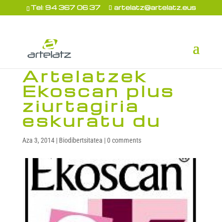
Tel: 94 367 06 37
artelatz@artelatz.eus
Artelatzek
Ekoscan plus
ziurtagiria
eskuratu du
Aza 3, 2014
|
Biodibertsitatea
|
0 comments