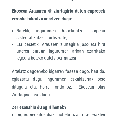
Ekoscan Arauaren ® ziurtagiria duten enpresek
erronka bikoitza onartzen dugu:
Batetik, ingurumen hobekuntzen lorpena
sistematizatzea , urtez-urte,
Eta bestetik, Arauaren ziurtagiria jaso eta hiru
urteren buruan ingurumen arloan ezarritako
legedia beteko dutela bermatzea.
Artelatz dagoeneko bigarren fasean dago, hau da,
egiaztatu dugu ingurumen eskakizunak bete
ditugula eta, horren ondorioz, Ekoscan plus
Ziurtagiria jaso dugu.
Zer esanahia du agiri honek?
Ingurumen-alderdiak hobetu izana adierazten