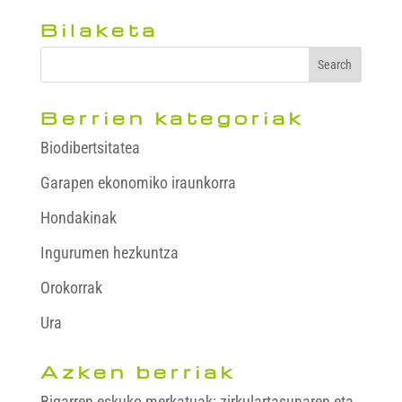
Bilaketa
Berrien kategoriak
Biodibertsitatea
Garapen ekonomiko iraunkorra
Hondakinak
Ingurumen hezkuntza
Orokorrak
Ura
Azken berriak
Bigarren eskuko merkatuak: zirkulartasunaren eta