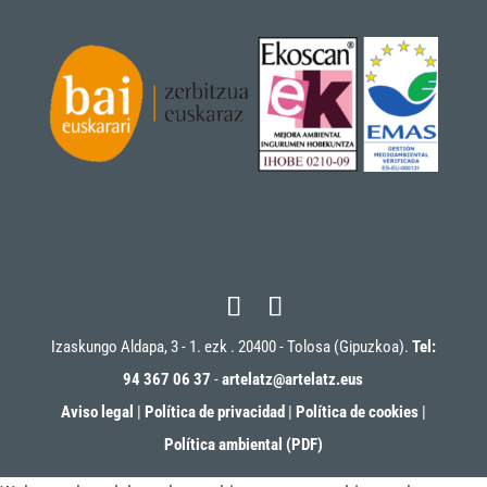
Izaskungo Aldapa, 3 - 1. ezk . 20400 - Tolosa (Gipuzkoa).
Tel:
94 367 06 37
-
artelatz@artelatz.eus
Aviso legal
|
Política de privacidad
|
Política de cookies
|
Política ambiental (PDF)