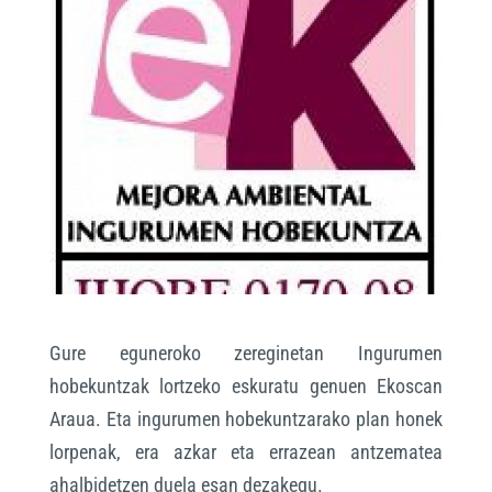
Gure eguneroko zereginetan Ingurumen
hobekuntzak lortzeko eskuratu genuen Ekoscan
Araua. Eta ingurumen hobekuntzarako plan honek
lorpenak, era azkar eta errazean antzematea
ahalbidetzen duela esan dezakegu.