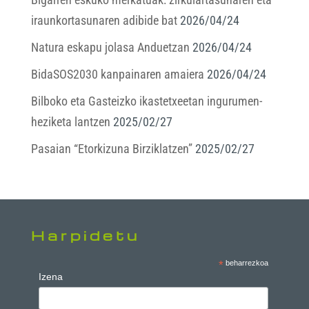
iraunkortasunaren adibide bat
2026/04/24
Natura eskapu jolasa Anduetzan
2026/04/24
BidaSOS2030 kanpainaren amaiera
2026/04/24
Bilboko eta Gasteizko ikastetxeetan ingurumen-
heziketa lantzen
2025/02/27
Pasaian “Etorkizuna Birziklatzen”
2025/02/27
Harpidetu
*
beharrezkoa
Izena