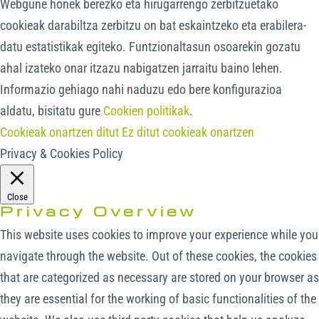
Webgune honek berezko eta hirugarrengo zerbitzuetako
cookieak darabiltza zerbitzu on bat eskaintzeko eta erabilera-
datu estatistikak egiteko. Funtzionaltasun osoarekin gozatu
ahal izateko onar itzazu nabigatzen jarraitu baino lehen.
Informazio gehiago nahi naduzu edo bere konfigurazioa
aldatu, bisitatu gure
Cookien politikak
.
Cookieak onartzen ditut
Ez ditut cookieak onartzen
Privacy & Cookies Policy
Close
Privacy Overview
This website uses cookies to improve your experience while you
navigate through the website. Out of these cookies, the cookies
that are categorized as necessary are stored on your browser as
they are essential for the working of basic functionalities of the