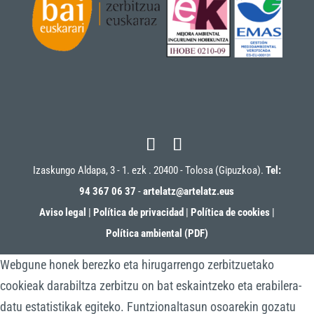
Izaskungo Aldapa, 3 - 1. ezk . 20400 - Tolosa (Gipuzkoa).
Tel:
94 367 06 37
-
artelatz@artelatz.eus
Aviso legal
|
Política de privacidad
|
Política de cookies
|
Política ambiental (PDF)
Webgune honek berezko eta hirugarrengo zerbitzuetako
cookieak darabiltza zerbitzu on bat eskaintzeko eta erabilera-
datu estatistikak egiteko. Funtzionaltasun osoarekin gozatu