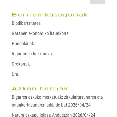
Berrien kategoriak
Biodibertsitatea
Garapen ekonomiko iraunkorra
Hondakinak
Ingurumen hezkuntza
Orokorrak
Ura
Azken berriak
Bigarren eskuko merkatuak: zirkulartasunaren eta
iraunkortasunaren adibide bat
2026/04/24
Natura eskapu jolasa Anduetzan
2026/04/24