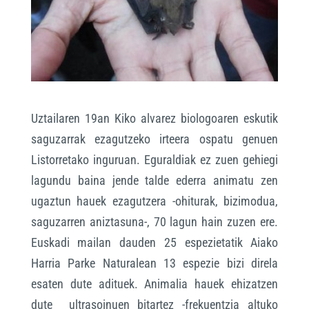
Uztailaren 19an Kiko alvarez biologoaren eskutik
saguzarrak ezagutzeko irteera ospatu genuen
Listorretako inguruan. Eguraldiak ez zuen gehiegi
lagundu baina jende talde ederra animatu zen
ugaztun hauek ezagutzera -ohiturak, bizimodua,
saguzarren aniztasuna-, 70 lagun hain zuzen ere.
Euskadi mailan dauden 25 espezietatik Aiako
Harria Parke Naturalean 13 espezie bizi direla
esaten dute adituek. Animalia hauek ehizatzen
dute ultrasoinuen bitartez -frekuentzia altuko