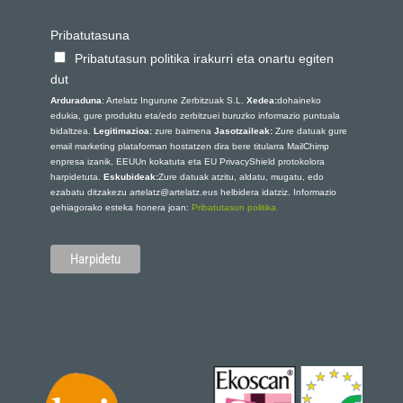
Pribatutasuna
Pribatutasun politika irakurri eta onartu egiten
dut
Arduraduna
: Artelatz Ingurune Zerbitzuak S.L.
Xedea:
dohaineko
edukia, gure produktu eta/edo zerbitzuei buruzko informazio puntuala
bidaltzea.
Legitimazioa:
zure baimena
Jasotzaileak:
Zure datuak gure
email marketing plataforman hostatzen dira bere titularra MailChimp
enpresa izanik, EEUUn kokatuta eta EU PrivacyShield protokolora
harpidetuta.
Eskubideak:
Zure datuak atzitu, aldatu, mugatu, edo
ezabatu ditzakezu artelatz@artelatz.eus helbidera idatziz. Informazio
gehiagorako esteka honera joan:
Pribatutasun politika.