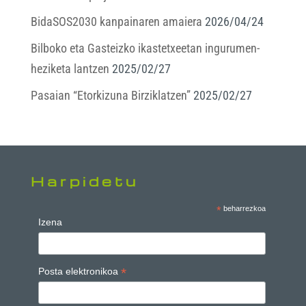
BidaSOS2030 kanpainaren amaiera
2026/04/24
Bilboko eta Gasteizko ikastetxeetan ingurumen-
heziketa lantzen
2025/02/27
Pasaian “Etorkizuna Birziklatzen”
2025/02/27
Harpidetu
*
beharrezkoa
Izena
*
Posta elektronikoa