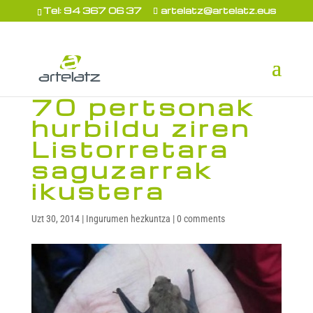
Tel: 94 367 06 37
artelatz@artelatz.eus
70 pertsonak
hurbildu ziren
Listorretara
saguzarrak
ikustera
Uzt 30, 2014
|
Ingurumen hezkuntza
|
0 comments