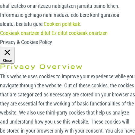
ahal izateko onar itzazu nabigatzen jarraitu baino lehen.
Informazio gehiago nahi naduzu edo bere konfigurazioa
aldatu, bisitatu gure
Cookien politikak
.
Cookieak onartzen ditut
Ez ditut cookieak onartzen
Privacy & Cookies Policy
Close
Privacy Overview
This website uses cookies to improve your experience while you
navigate through the website. Out of these cookies, the cookies
that are categorized as necessary are stored on your browser as
they are essential for the working of basic functionalities of the
website. We also use third-party cookies that help us analyze
and understand how you use this website. These cookies will
be stored in your browser only with your consent. You also have