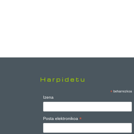
Harpidetu
*
beharrezkoa
Izena
*
Posta elektronikoa