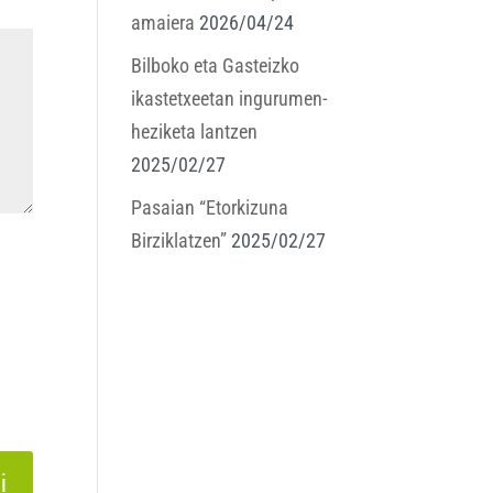
amaiera
2026/04/24
Bilboko eta Gasteizko
ikastetxeetan ingurumen-
heziketa lantzen
2025/02/27
Pasaian “Etorkizuna
Birziklatzen”
2025/02/27