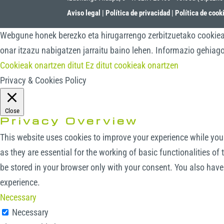
Aviso legal
|
Política de privacidad
|
Política de cook
Webgune honek berezko eta hirugarrengo zerbitzuetako cookieak 
onar itzazu nabigatzen jarraitu baino lehen. Informazio gehiag
Cookieak onartzen ditut
Ez ditut cookieak onartzen
Privacy & Cookies Policy
Close
Privacy Overview
This website uses cookies to improve your experience while you 
as they are essential for the working of basic functionalities o
be stored in your browser only with your consent. You also have
experience.
Necessary
Necessary