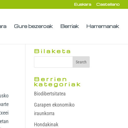
Euskara
Castellano
ara
Gure bezeroak
Berriak
Harremanak
Bilaketa
Berrien
kategoriak
Biodibertsitatea
Eusko
parte
Garapen ekonomiko
txeei
iraunkorra
oetan
Hondakinak