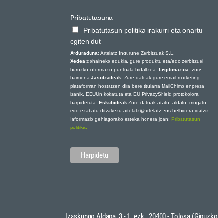
Pribatutasuna
Pribatutasun politika irakurri eta onartu
egiten dut
Arduraduna
: Artelatz Ingurune Zerbitzuak S.L.
Xedea:
dohaineko edukia, gure produktu eta/edo zerbitzuei
buruzko informazio puntuala bidaltzea.
Legitimazioa:
zure
baimena
Jasotzaileak:
Zure datuak gure email marketing
plataforman hostatzen dira bere titularra MailChimp enpresa
izanik, EEUUn kokatuta eta EU PrivacyShield protokolora
harpidetuta.
Eskubideak:
Zure datuak atzitu, aldatu, mugatu,
edo ezabatu ditzakezu artelatz@artelatz.eus helbidera idatziz.
Informazio gehiagorako esteka honera joan:
Pribatutasun
politika.
Izaskungo Aldapa, 3 - 1. ezk . 20400 - Tolosa (Gipuzk