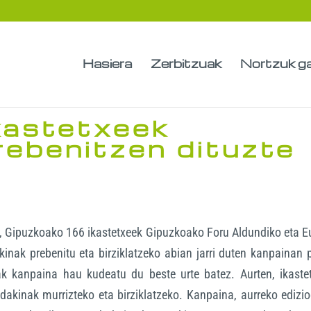
Hasiera
Zerbitzuak
Nortzuk g
kastetxeek
rebenitzen dituzte
ituz, Gipuzkoako 166 ikastetxeek Gipuzkoako Foru Aldundiko eta 
nak prebenitu eta birziklatzeko abian jarri duten kanpainan 
bak kanpaina hau kudeatu du beste urte batez. Aurten, ikaste
akinak murrizteko eta birziklatzeko. Kanpaina, aurreko edizi