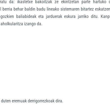
aratu da: ikastetxe bakoitzak ze ekintzetan parte hartuko 
l berria behar baldin badu lineako sistemaren bitartez eskatze
agozkien baliabideak eta jarduerak eskura jarriko ditu. Kanp
 aholkularitza izango da.
*
duten eremuak derrigorrezkoak dira.