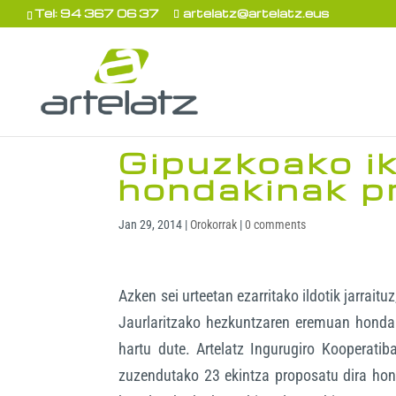
Tel: 94 367 06 37
artelatz@artelatz.eus
Gipuzkoako i
hondakinak p
Jan 29, 2014
|
Orokorrak
|
0 comments
Azken sei urteetan ezarritako ildotik jarra
Jaurlaritzako hezkuntzaren eremuan hondaki
hartu dute. Artelatz Ingurugiro Kooperati
zuzendutako 23 ekintza proposatu dira hond