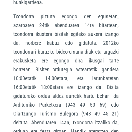
hunkigarriena.
Txondorra piztuta egongo den egunetan,
azaroaren 24tik abenduaren 14ra bitartean,
txondorra ikustera bisitak egiteko aukera izango
da, norbere kabuz edo gidatuta. 2012ko
txondorrari buruzko bideo-emanaldiak eta argazki
erakusketa ere egongo dira ikusgai tarte
horretan. Bisiten ordutegia asteartetik igandera
10:00etatik 14:00etara, eta larunbatetan
16:00etatik 18:00etara ere izango da. Bisita
gidaturako ordua aldez aurretik hartu behar da
Arditurriko Parketxera (943 49 50 69) edo
Oiartzungo Turismo Bulegora (943 49 45 21)
deituta. Abenduaren 14an, txondorra itzaliko da,
orduan ere festa giroan. Handik ateratzen den