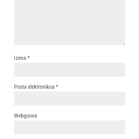
Izena
*
Posta elektronikoa
*
Webgunea