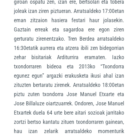
giroan ospatu zen, izan ere, bertsolari eta tobera
joleak izan ziren piztueran. Arratsaldeko 17:00etan
eman zitzaion hasiera festari haur jolasekin.
Gaztain erreak eta sagardoa ere egon ziren
gerturatu zirenentzako. Tren Berdea arratsaldeko
16:30etatik aurrera eta atzera ibili zen bidegorrian
zehar bisitariak Arditurrira eramaten. Iazko
txondorraren bideoa eta 2013ko “Txondorra
egunez egun” argazki erakusketa ikusi ahal izan
zituzten bertaratu zirenek. Arratsaldeko 18:00etan
piztu zuten txondorra Jose Manuel Etxarte eta
Jose Billaluze oiartzuarrek. Ondoren, Jose Manuel
Etxartek duela 64 urte bere aitari sozioak jarritako
zortzi bertso kantatu zituen txondorraren gainean,
hau izan zelarik arratsaldeko momenturik