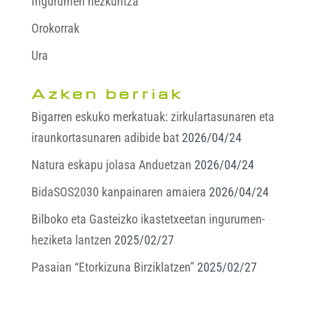
Ingurumen hezkuntza
Orokorrak
Ura
Azken berriak
Bigarren eskuko merkatuak: zirkulartasunaren eta
iraunkortasunaren adibide bat
2026/04/24
Natura eskapu jolasa Anduetzan
2026/04/24
BidaSOS2030 kanpainaren amaiera
2026/04/24
Bilboko eta Gasteizko ikastetxeetan ingurumen-
heziketa lantzen
2025/02/27
Pasaian “Etorkizuna Birziklatzen”
2025/02/27