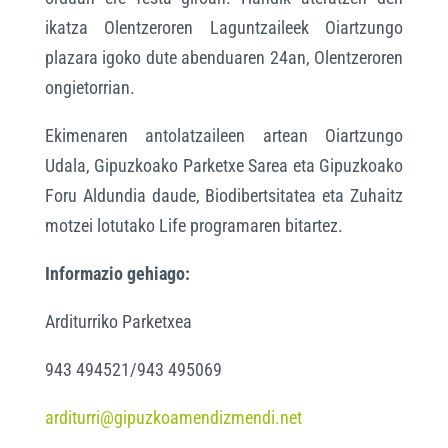
ikatza Olentzeroren Laguntzaileek Oiartzungo
plazara igoko dute abenduaren 24an, Olentzeroren
ongietorrian.
Ekimenaren antolatzaileen artean Oiartzungo
Udala, Gipuzkoako Parketxe Sarea eta Gipuzkoako
Foru Aldundia daude, Biodibertsitatea eta Zuhaitz
motzei lotutako Life programaren bitartez.
Informazio gehiago:
Arditurriko Parketxea
943 494521/943 495069
arditurri@gipuzkoamendizmendi.net