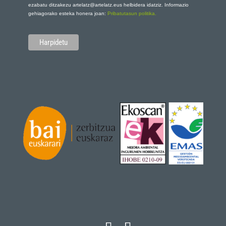
ezabatu ditzakezu artelatz@artelatz.eus helbidera idatziz. Informazio
gehiagorako esteka honera joan:
Pribatutasun politika.