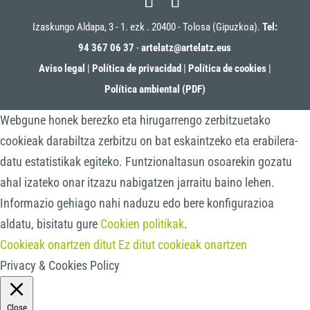
Izaskungo Aldapa, 3 - 1. ezk . 20400 - Tolosa (Gipuzkoa).
Tel:
94 367 06 37
-
artelatz@artelatz.eus
Aviso legal
|
Política de privacidad
|
Política de cookies
|
Política ambiental (PDF)
Webgune honek berezko eta hirugarrengo zerbitzuetako
cookieak darabiltza zerbitzu on bat eskaintzeko eta erabilera-
datu estatistikak egiteko. Funtzionaltasun osoarekin gozatu
ahal izateko onar itzazu nabigatzen jarraitu baino lehen.
Informazio gehiago nahi naduzu edo bere konfigurazioa
aldatu, bisitatu gure
Cookien politikak
.
Cookieak onartzen ditut
Ez ditut cookieak onartzen
Privacy & Cookies Policy
Close