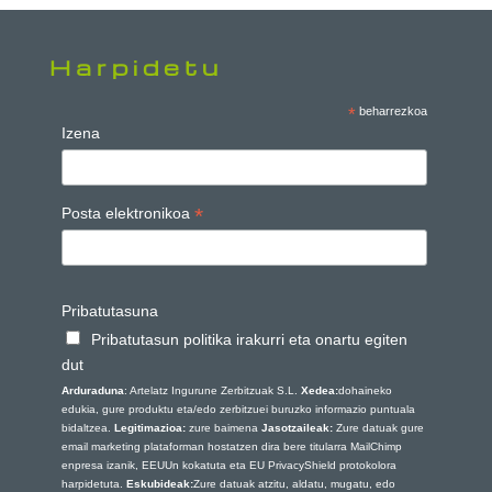
Harpidetu
*
beharrezkoa
Izena
*
Posta elektronikoa
Pribatutasuna
Pribatutasun politika irakurri eta onartu egiten
dut
Arduraduna
: Artelatz Ingurune Zerbitzuak S.L.
Xedea:
dohaineko
edukia, gure produktu eta/edo zerbitzuei buruzko informazio puntuala
bidaltzea.
Legitimazioa:
zure baimena
Jasotzaileak:
Zure datuak gure
email marketing plataforman hostatzen dira bere titularra MailChimp
enpresa izanik, EEUUn kokatuta eta EU PrivacyShield protokolora
harpidetuta.
Eskubideak:
Zure datuak atzitu, aldatu, mugatu, edo