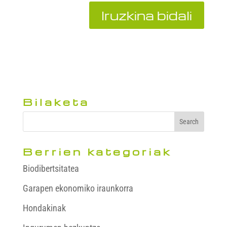
Bilaketa
Berrien kategoriak
Biodibertsitatea
Garapen ekonomiko iraunkorra
Hondakinak