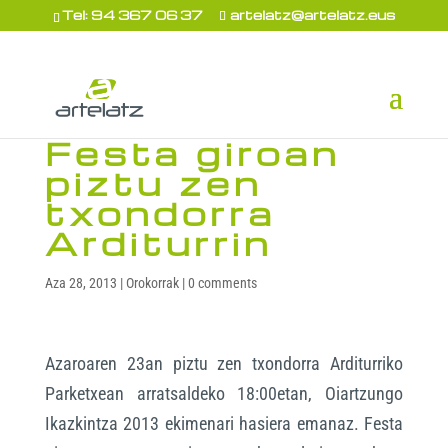
Tel: 94 367 06 37
artelatz@artelatz.eus
Festa giroan
piztu zen
txondorra
Arditurrin
Aza 28, 2013
|
Orokorrak
|
0 comments
Azaroaren 23an piztu zen txondorra Arditurriko
Parketxean arratsaldeko 18:00etan, Oiartzungo
Ikazkintza 2013 ekimenari hasiera emanaz. Festa