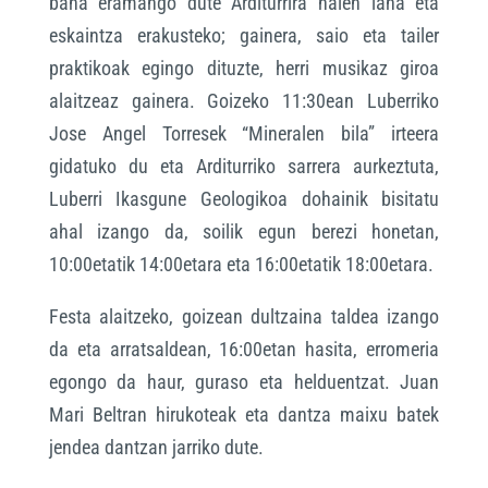
bana eramango dute Arditurrira haien lana eta
eskaintza erakusteko; gainera, saio eta tailer
praktikoak egingo dituzte, herri musikaz giroa
alaitzeaz gainera. Goizeko 11:30ean Luberriko
Jose Angel Torresek “Mineralen bila” irteera
gidatuko du eta Arditurriko sarrera aurkeztuta,
Luberri Ikasgune Geologikoa dohainik bisitatu
ahal izango da, soilik egun berezi honetan,
10:00etatik 14:00etara eta 16:00etatik 18:00etara.
Festa alaitzeko, goizean dultzaina taldea izango
da eta arratsaldean, 16:00etan hasita, erromeria
egongo da haur, guraso eta helduentzat. Juan
Mari Beltran hirukoteak eta dantza maixu batek
jendea dantzan jarriko dute.