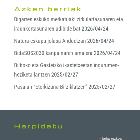
Azken berriak
Bigarren eskuko merkatuak: zirkulartasunaren eta
iraunkortasunaren adibide bat
2026/04/24
Natura eskapu jolasa Anduetzan
2026/04/24
BidaSOS2030 kanpainaren amaiera
2026/04/24
Bilboko eta Gasteizko ikastetxeetan ingurumen-
heziketa lantzen
2025/02/27
Pasaian “Etorkizuna Birziklatzen”
2025/02/27
Harpidetu
*
beharrezkoa