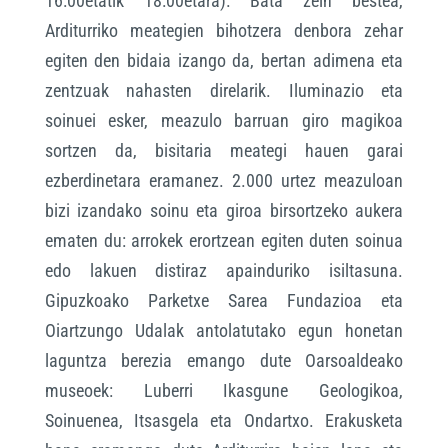
16:00etatik 18:00etara). Bata zein bestea,
Arditurriko meategien bihotzera denbora zehar
egiten den bidaia izango da, bertan adimena eta
zentzuak nahasten direlarik. Iluminazio eta
soinuei esker, meazulo barruan giro magikoa
sortzen da, bisitaria meategi hauen garai
ezberdinetara eramanez. 2.000 urtez meazuloan
bizi izandako soinu eta giroa birsortzeko aukera
ematen du: arrokek erortzean egiten duten soinua
edo lakuen distiraz apainduriko isiltasuna.
Gipuzkoako Parketxe Sarea Fundazioa eta
Oiartzungo Udalak antolatutako egun honetan
laguntza berezia emango dute Oarsoaldeako
museoek: Luberri Ikasgune Geologikoa,
Soinuenea, Itsasgela eta Ondartxo. Erakusketa