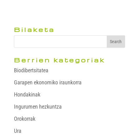
Bilaketa
Berrien kategoriak
Biodibertsitatea
Garapen ekonomiko iraunkorra
Hondakinak
Ingurumen hezkuntza
Orokorrak
Ura