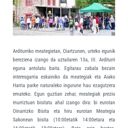
Arditurriko meategietan, Oiartzunen, urteko egunik
bereziena izango da uztailaren 13a, III. Arditurri
eguna antolatu baita. Egitarau zabala bezain
interesgarria eskainiko da meategiak eta Aiako
Harria parke naturaleko ingurune hau ezagutzera
emateko. Egun guztian zehar, meategiak prezio
murriztuan bisitatu ahal izango dira: bi eurotan
Oinarrizko Bisita eta hiru eurotan Meategia
Sakonean bisita (10:00etatik 14:00etara eta