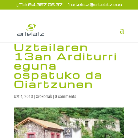
Tel: 94 367 06 37
artelatz@artelatz.eus
Uztailaren
13an Arditurri
eguna
ospatuko da
Oiartzunen
Uzt 4, 2013
|
Orokorrak
|
0 comments