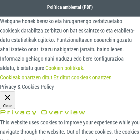
Política ambiental (PDF)
Webgune honek berezko eta hirugarrengo zerbitzuetako
cookieak darabiltza zerbitzu on bat eskaintzeko eta erabilera-
datu estatistikak egiteko. Funtzionaltasun osoarekin gozatu
ahal izateko onar itzazu nabigatzen jarraitu baino lehen.
Informazio gehiago nahi naduzu edo bere konfigurazioa
aldatu, bisitatu gure
Cookien politikak
.
Cookieak onartzen ditut
Ez ditut cookieak onartzen
Privacy & Cookies Policy
Close
Privacy Overview
This website uses cookies to improve your experience while you
navigate through the website. Out of these cookies, the cookies