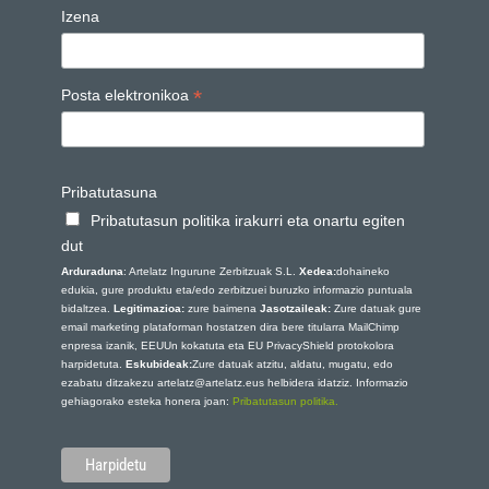
Izena
*
Posta elektronikoa
Pribatutasuna
Pribatutasun politika irakurri eta onartu egiten
dut
Arduraduna
: Artelatz Ingurune Zerbitzuak S.L.
Xedea:
dohaineko
edukia, gure produktu eta/edo zerbitzuei buruzko informazio puntuala
bidaltzea.
Legitimazioa:
zure baimena
Jasotzaileak:
Zure datuak gure
email marketing plataforman hostatzen dira bere titularra MailChimp
enpresa izanik, EEUUn kokatuta eta EU PrivacyShield protokolora
harpidetuta.
Eskubideak:
Zure datuak atzitu, aldatu, mugatu, edo
ezabatu ditzakezu artelatz@artelatz.eus helbidera idatziz. Informazio
gehiagorako esteka honera joan:
Pribatutasun politika.