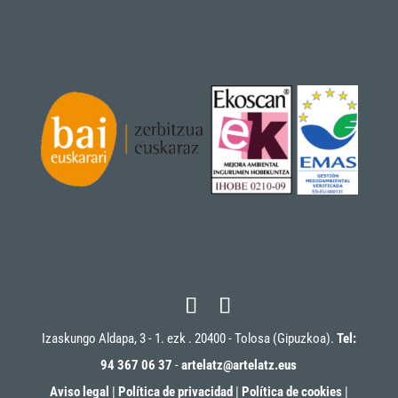
Izaskungo Aldapa, 3 - 1. ezk . 20400 - Tolosa (Gipuzkoa).
Tel:
94 367 06 37
-
artelatz@artelatz.eus
Aviso legal
|
Política de privacidad
|
Política de cookies
|