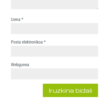
Izena
*
Posta elektronikoa
*
Webgunea