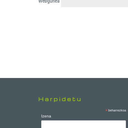
Webgunea
Harpidetu
*
beharrezkoa
Izena