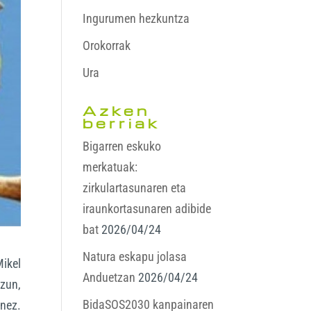
Ingurumen hezkuntza
Orokorrak
Ura
Azken
berriak
Bigarren eskuko
merkatuak:
zirkulartasunaren eta
iraunkortasunaren adibide
bat
2026/04/24
Natura eskapu jolasa
Mikel
Anduetzan
2026/04/24
tzun,
BidaSOS2030 kanpainaren
nez.