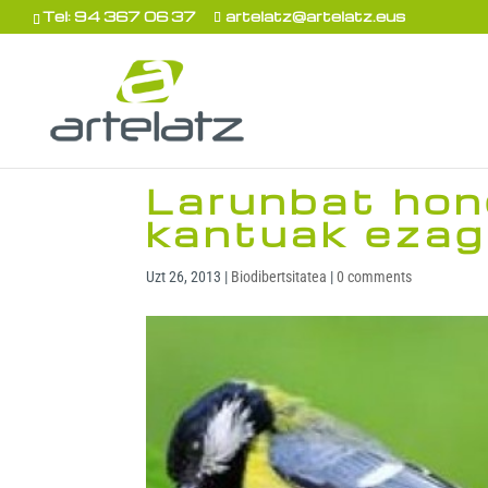
Tel: 94 367 06 37
artelatz@artelatz.eus
Larunbat hon
kantuak ezagu
Uzt 26, 2013
|
Biodibertsitatea
|
0 comments