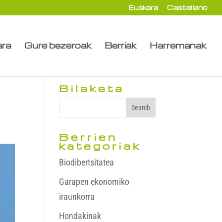
Euskara
Castellano
ara
Gure bezeroak
Berriak
Harremanak
Bilaketa
Berrien
kategoriak
Biodibertsitatea
Garapen ekonomiko
iraunkorra
Hondakinak