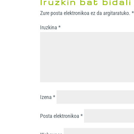
Iruzkin bat bidali
p
o
e
e
r
Zure posta elektronikoa ez da argitaratuko.
k
r
d
e
I
Iruzkina
*
n
Izena
*
Posta elektronikoa
*