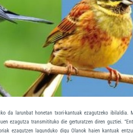
tuko da larunbat honetan txori-kantuak ezagutzeko ibilaldia. 
en ezagutza transmitituko die gerturatzen diren guztiei. “En
txoriak ezagutzen lagunduko digu Olanok haien kantuak entzu