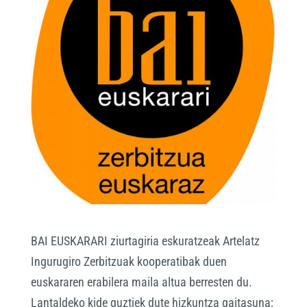
BAI EUSKARARI ziurtagiria eskuratzeak Artelatz
Ingurugiro Zerbitzuak kooperatibak duen
euskararen erabilera maila altua berresten du.
Lantaldeko kide guztiek dute hizkuntza gaitasuna;