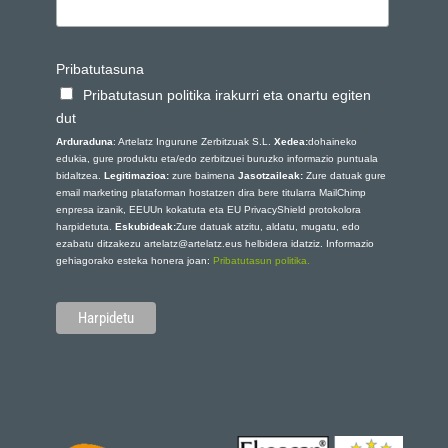
Pribatutasuna
Pribatutasun politika irakurri eta onartu egiten
dut
Arduraduna
: Artelatz Ingurune Zerbitzuak S.L.
Xedea:
dohaineko
edukia, gure produktu eta/edo zerbitzuei buruzko informazio puntuala
bidaltzea.
Legitimazioa:
zure baimena
Jasotzaileak:
Zure datuak gure
email marketing plataforman hostatzen dira bere titularra MailChimp
enpresa izanik, EEUUn kokatuta eta EU PrivacyShield protokolora
harpidetuta.
Eskubideak:
Zure datuak atzitu, aldatu, mugatu, edo
ezabatu ditzakezu artelatz@artelatz.eus helbidera idatziz. Informazio
gehiagorako esteka honera joan:
Pribatutasun politika.