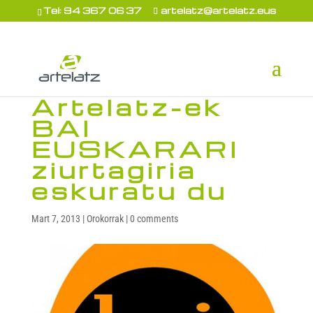
Tel: 94 367 06 37
artelatz@artelatz.eus
Artelatz-ek
BAI
EUSKARARI
ziurtagiria
eskuratu du
Mart 7, 2013
|
Orokorrak
|
0 comments