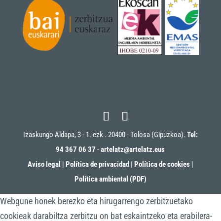
Izaskungo Aldapa, 3 - 1. ezk . 20400 - Tolosa (Gipuzkoa).
Tel:
94 367 06 37
-
artelatz@artelatz.eus
Aviso legal
|
Política de privacidad
|
Política de cookies
|
Política ambiental (PDF)
Webgune honek berezko eta hirugarrengo zerbitzuetako
cookieak darabiltza zerbitzu on bat eskaintzeko eta erabilera-