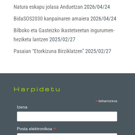
Natura eskapu jolasa Anduetzan
2026/04/24
BidaSOS2030 kanpainaren amaiera
2026/04/24
Bilboko eta Gasteizko ikastetxeetan ingurumen-
heziketa lantzen
2025/02/27
Pasaian “Etorkizuna Birziklatzen”
2025/02/27
Harpidetu
*
beharrezkoa
Izena
*
Posta elektronikoa