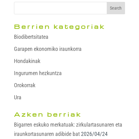
Berrien kategoriak
Biodibertsitatea
Garapen ekonomiko iraunkorra
Hondakinak
Ingurumen hezkuntza
Orokorrak
Ura
Azken berriak
Bigarren eskuko merkatuak: zirkulartasunaren eta
iraunkortasunaren adibide bat
2026/04/24