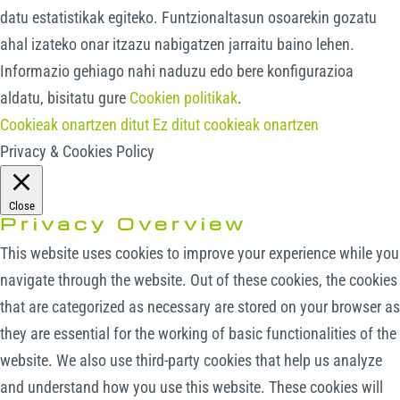
datu estatistikak egiteko. Funtzionaltasun osoarekin gozatu
ahal izateko onar itzazu nabigatzen jarraitu baino lehen.
Informazio gehiago nahi naduzu edo bere konfigurazioa
aldatu, bisitatu gure
Cookien politikak
.
Cookieak onartzen ditut
Ez ditut cookieak onartzen
Privacy & Cookies Policy
Close
Privacy Overview
This website uses cookies to improve your experience while you
navigate through the website. Out of these cookies, the cookies
that are categorized as necessary are stored on your browser as
they are essential for the working of basic functionalities of the
website. We also use third-party cookies that help us analyze
and understand how you use this website. These cookies will