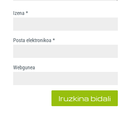
Izena
*
Posta elektronikoa
*
Webgunea