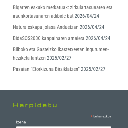
Bigarren eskuko merkatuak: zirkulartasunaren eta
iraunkortasunaren adibide bat
2026/04/24
Natura eskapu jolasa Anduetzan
2026/04/24
BidaSOS2030 kanpainaren amaiera
2026/04/24
Bilboko eta Gasteizko ikastetxeetan ingurumen-
heziketa lantzen
2025/02/27
Pasaian “Etorkizuna Birziklatzen”
2025/02/27
Harpidetu
*
beharrezkoa
Izena