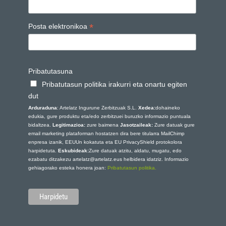
*
Posta elektronikoa
Pribatutasuna
Pribatutasun politika irakurri eta onartu egiten
dut
Arduraduna
: Artelatz Ingurune Zerbitzuak S.L.
Xedea:
dohaineko
edukia, gure produktu eta/edo zerbitzuei buruzko informazio puntuala
bidaltzea.
Legitimazioa:
zure baimena
Jasotzaileak:
Zure datuak gure
email marketing plataforman hostatzen dira bere titularra MailChimp
enpresa izanik, EEUUn kokatuta eta EU PrivacyShield protokolora
harpidetuta.
Eskubideak:
Zure datuak atzitu, aldatu, mugatu, edo
ezabatu ditzakezu artelatz@artelatz.eus helbidera idatziz. Informazio
gehiagorako esteka honera joan:
Pribatutasun politika.