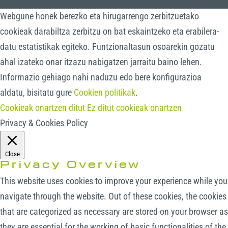
Webgune honek berezko eta hirugarrengo zerbitzuetako
cookieak darabiltza zerbitzu on bat eskaintzeko eta erabilera-
datu estatistikak egiteko. Funtzionaltasun osoarekin gozatu
ahal izateko onar itzazu nabigatzen jarraitu baino lehen.
Informazio gehiago nahi naduzu edo bere konfigurazioa
aldatu, bisitatu gure
Cookien politikak
.
Cookieak onartzen ditut
Ez ditut cookieak onartzen
Privacy & Cookies Policy
Close
Privacy Overview
This website uses cookies to improve your experience while you
navigate through the website. Out of these cookies, the cookies
that are categorized as necessary are stored on your browser as
they are essential for the working of basic functionalities of the