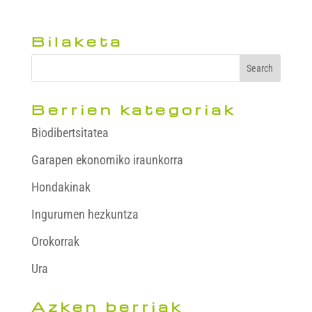
Bilaketa
Berrien kategoriak
Biodibertsitatea
Garapen ekonomiko iraunkorra
Hondakinak
Ingurumen hezkuntza
Orokorrak
Ura
Azken berriak