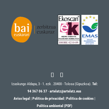
Izaskungo Aldapa, 3 - 1. ezk . 20400 - Tolosa (Gipuzkoa).
Tel:
94 367 06 37
-
artelatz@artelatz.eus
Aviso legal
|
Política de privacidad
|
Política de cookies
|
Política ambiental (PDF)