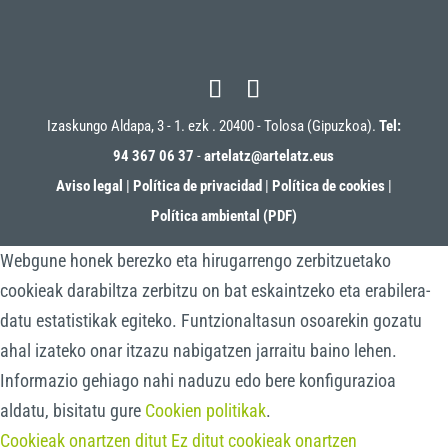
Izaskungo Aldapa, 3 - 1. ezk . 20400 - Tolosa (Gipuzkoa).
Tel:
94 367 06 37
-
artelatz@artelatz.eus
Aviso legal
|
Política de privacidad
|
Política de cookies
|
Política ambiental (PDF)
Webgune honek berezko eta hirugarrengo zerbitzuetako
cookieak darabiltza zerbitzu on bat eskaintzeko eta erabilera-
datu estatistikak egiteko. Funtzionaltasun osoarekin gozatu
ahal izateko onar itzazu nabigatzen jarraitu baino lehen.
Informazio gehiago nahi naduzu edo bere konfigurazioa
aldatu, bisitatu gure
Cookien politikak
.
Cookieak onartzen ditut
Ez ditut cookieak onartzen