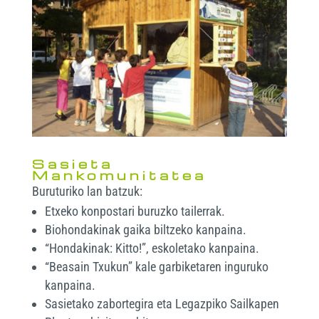
Sasieta
Mankomunitatea
Buruturiko lan batzuk:
Etxeko konpostari buruzko tailerrak.
Biohondakinak gaika biltzeko kanpaina.
“Hondakinak: Kitto!”, eskoletako kanpaina.
“Beasain Txukun” kale garbiketaren inguruko
kanpaina.
Sasietako zabortegira eta Legazpiko Sailkapen