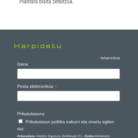
Plantara bisita zerbitzua.
Harpidetu
*
beharrezkoa
Izena
*
Posta elektronikoa
Pribatutasuna
Pribatutasun politika irakurri eta onartu egiten
dut
Arduraduna
: Artelatz Ingurune Zerbitzuak S.L.
Xedea:
dohaineko