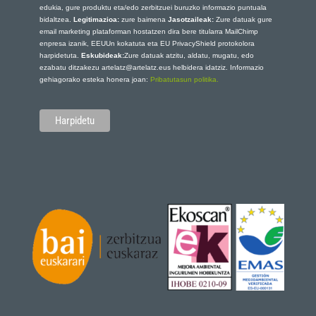
edukia, gure produktu eta/edo zerbitzuei buruzko informazio puntuala
bidaltzea.
Legitimazioa:
zure baimena
Jasotzaileak:
Zure datuak gure
email marketing plataforman hostatzen dira bere titularra MailChimp
enpresa izanik, EEUUn kokatuta eta EU PrivacyShield protokolora
harpidetuta.
Eskubideak:
Zure datuak atzitu, aldatu, mugatu, edo
ezabatu ditzakezu artelatz@artelatz.eus helbidera idatziz. Informazio
gehiagorako esteka honera joan:
Pribatutasun politika.