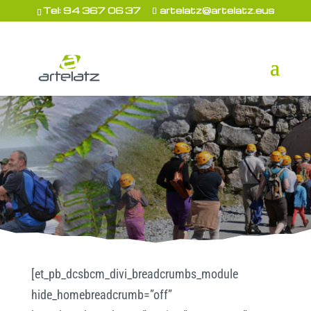
Tel: 94 367 06 37
artelatz@artelatz.eus
[et_pb_dcsbcm_divi_breadcrumbs_module
hide_homebreadcrumb=”off”