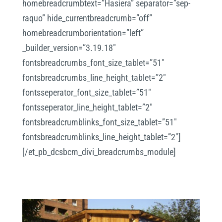
homebreadcrumbtext=”Hasiera” separator=”sep-
raquo” hide_currentbreadcrumb=”off”
homebreadcrumborientation=”left”
_builder_version=”3.19.18″
fontsbreadcrumbs_font_size_tablet=”51″
fontsbreadcrumbs_line_height_tablet=”2″
fontsseperator_font_size_tablet=”51″
fontsseperator_line_height_tablet=”2″
fontsbreadcrumblinks_font_size_tablet=”51″
fontsbreadcrumblinks_line_height_tablet=”2″]
[/et_pb_dcsbcm_divi_breadcrumbs_module]