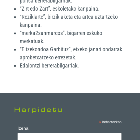
poltsa berrerabilgarriak.
“Zirt edo Zart”, eskoletako kanpaina.
“Reziklarte”, birziklaketa eta artea uztartzeko
kanpaina.
“merka2sanmarcos”, bigarren eskuko
merkatuak.
“Eltzekondoa Garbituz”, etxeko janari ondarrak
aprobetxatzeko errezetak.
Edalontzi berrerabilgarriak.
Harpidetu
*
beharrezkoa
Izena