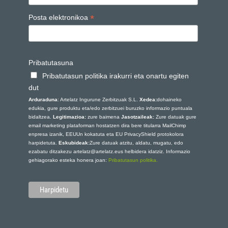
*
Posta elektronikoa
Pribatutasuna
Pribatutasun politika irakurri eta onartu egiten
dut
Arduraduna
: Artelatz Ingurune Zerbitzuak S.L.
Xedea:
dohaineko
edukia, gure produktu eta/edo zerbitzuei buruzko informazio puntuala
bidaltzea.
Legitimazioa:
zure baimena
Jasotzaileak:
Zure datuak gure
email marketing plataforman hostatzen dira bere titularra MailChimp
enpresa izanik, EEUUn kokatuta eta EU PrivacyShield protokolora
harpidetuta.
Eskubideak:
Zure datuak atzitu, aldatu, mugatu, edo
ezabatu ditzakezu artelatz@artelatz.eus helbidera idatziz. Informazio
gehiagorako esteka honera joan:
Pribatutasun politika.