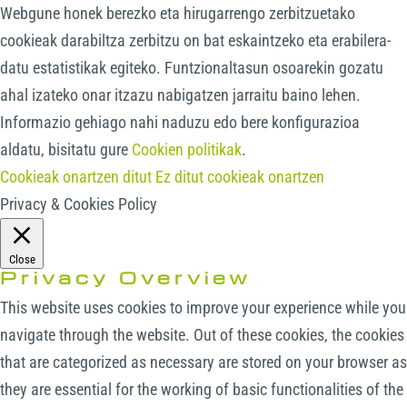
Webgune honek berezko eta hirugarrengo zerbitzuetako
cookieak darabiltza zerbitzu on bat eskaintzeko eta erabilera-
datu estatistikak egiteko. Funtzionaltasun osoarekin gozatu
ahal izateko onar itzazu nabigatzen jarraitu baino lehen.
Informazio gehiago nahi naduzu edo bere konfigurazioa
aldatu, bisitatu gure
Cookien politikak
.
Cookieak onartzen ditut
Ez ditut cookieak onartzen
Privacy & Cookies Policy
Close
Privacy Overview
This website uses cookies to improve your experience while you
navigate through the website. Out of these cookies, the cookies
that are categorized as necessary are stored on your browser as
they are essential for the working of basic functionalities of the