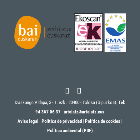
Izaskungo Aldapa, 3 - 1. ezk . 20400 - Tolosa (Gipuzkoa).
Tel:
94 367 06 37
-
artelatz@artelatz.eus
Aviso legal
|
Política de privacidad
|
Política de cookies
|
Política ambiental (PDF)