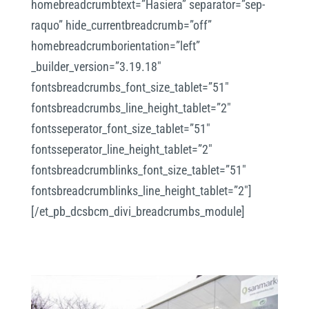
homebreadcrumbtext=”Hasiera” separator=”sep-
raquo” hide_currentbreadcrumb=”off”
homebreadcrumborientation=”left”
_builder_version=”3.19.18″
fontsbreadcrumbs_font_size_tablet=”51″
fontsbreadcrumbs_line_height_tablet=”2″
fontsseperator_font_size_tablet=”51″
fontsseperator_line_height_tablet=”2″
fontsbreadcrumblinks_font_size_tablet=”51″
fontsbreadcrumblinks_line_height_tablet=”2″]
[/et_pb_dcsbcm_divi_breadcrumbs_module]