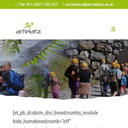
Tel: 94 367 06 37
artelatz@artelatz.eus
[et_pb_dcsbcm_divi_breadcrumbs_module
hide_homebreadcrumb=”off”