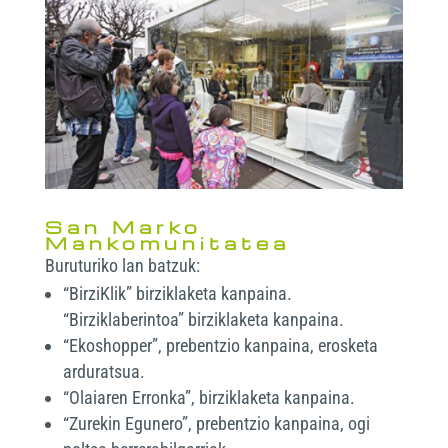
San Marko
Mankomunitatea
Buruturiko lan batzuk:
“BirziKlik” birziklaketa kanpaina.
“Birziklaberintoa” birziklaketa kanpaina.
“Ekoshopper”, prebentzio kanpaina, erosketa
arduratsua.
“Olaiaren Erronka”, birziklaketa kanpaina.
“Zurekin Egunero”, prebentzio kanpaina, ogi