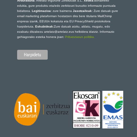
Arduraduna
: Artelatz Ingurune Zerbitzuak S.L.
Xedea:
dohaineko
edukia, gure produktu eta/edo zerbitzuei buruzko informazio puntuala
bidaltzea.
Legitimazioa:
zure baimena
Jasotzaileak:
Zure datuak gure
email marketing plataforman hostatzen dira bere titularra MailChimp
enpresa izanik, EEUUn kokatuta eta EU PrivacyShield protokolora
harpidetuta.
Eskubideak:
Zure datuak atzitu, aldatu, mugatu, edo
ezabatu ditzakezu artelatz@artelatz.eus helbidera idatziz. Informazio
gehiagorako esteka honera joan:
Pribatutasun politika.