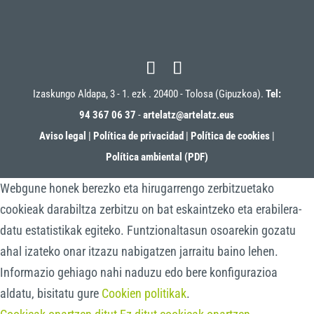
Izaskungo Aldapa, 3 - 1. ezk . 20400 - Tolosa (Gipuzkoa).
Tel:
94 367 06 37
-
artelatz@artelatz.eus
Aviso legal
|
Política de privacidad
|
Política de cookies
|
Política ambiental (PDF)
Webgune honek berezko eta hirugarrengo zerbitzuetako
cookieak darabiltza zerbitzu on bat eskaintzeko eta erabilera-
datu estatistikak egiteko. Funtzionaltasun osoarekin gozatu
ahal izateko onar itzazu nabigatzen jarraitu baino lehen.
Informazio gehiago nahi naduzu edo bere konfigurazioa
aldatu, bisitatu gure
Cookien politikak
.