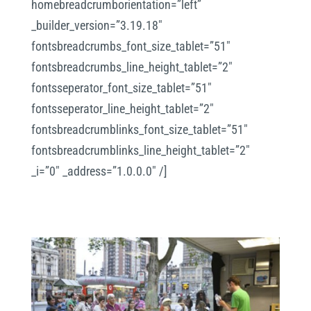
homebreadcrumborientation=”left”
_builder_version=”3.19.18″
fontsbreadcrumbs_font_size_tablet=”51″
fontsbreadcrumbs_line_height_tablet=”2″
fontsseperator_font_size_tablet=”51″
fontsseperator_line_height_tablet=”2″
fontsbreadcrumblinks_font_size_tablet=”51″
fontsbreadcrumblinks_line_height_tablet=”2″
_i=”0″ _address=”1.0.0.0″ /]