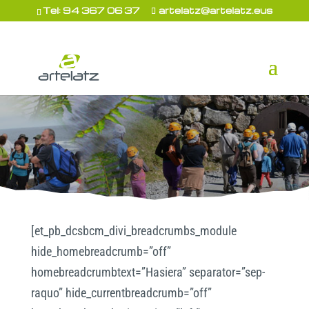
Tel: 94 367 06 37
artelatz@artelatz.eus
[et_pb_dcsbcm_divi_breadcrumbs_module
hide_homebreadcrumb=”off”
homebreadcrumbtext=”Hasiera” separator=”sep-
raquo” hide_currentbreadcrumb=”off”