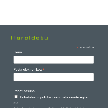
Harpidetu
*
beharrezkoa
Izena
*
Posta elektronikoa
Pribatutasuna
Pribatutasun politika irakurri eta onartu egiten
dut