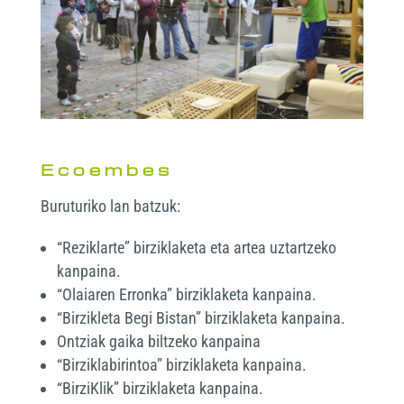
Ecoembes
Buruturiko lan batzuk:
“Reziklarte” birziklaketa eta artea uztartzeko
kanpaina.
“Olaiaren Erronka” birziklaketa kanpaina.
“Birzikleta Begi Bistan” birziklaketa kanpaina.
Ontziak gaika biltzeko kanpaina
“Birziklabirintoa” birziklaketa kanpaina.
“BirziKlik” birziklaketa kanpaina.