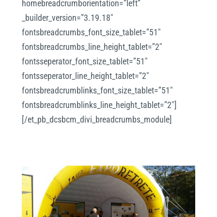
homebreadcrumborientation=”left”
_builder_version=”3.19.18″
fontsbreadcrumbs_font_size_tablet=”51″
fontsbreadcrumbs_line_height_tablet=”2″
fontsseperator_font_size_tablet=”51″
fontsseperator_line_height_tablet=”2″
fontsbreadcrumblinks_font_size_tablet=”51″
fontsbreadcrumblinks_line_height_tablet=”2″]
[/et_pb_dcsbcm_divi_breadcrumbs_module]