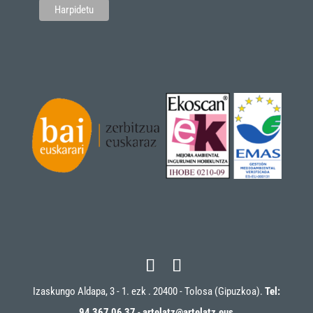
Izaskungo Aldapa, 3 - 1. ezk . 20400 - Tolosa (Gipuzkoa).
Tel:
94 367 06 37
-
artelatz@artelatz.eus