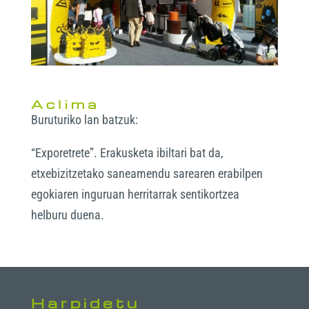
Aclima
Buruturiko lan batzuk:
“Exporetrete”. Erakusketa ibiltari bat da,
etxebizitzetako saneamendu sarearen erabilpen
egokiaren inguruan herritarrak sentikortzea
helburu duena.
Harpidetu