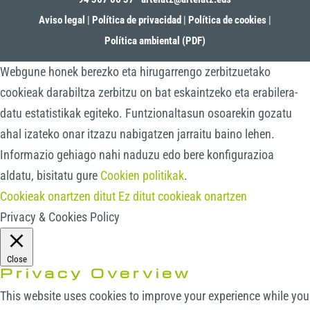
Aviso legal
|
Política de privacidad
|
Política de cookies
|
Política ambiental (PDF)
Webgune honek berezko eta hirugarrengo zerbitzuetako
cookieak darabiltza zerbitzu on bat eskaintzeko eta erabilera-
datu estatistikak egiteko. Funtzionaltasun osoarekin gozatu
ahal izateko onar itzazu nabigatzen jarraitu baino lehen.
Informazio gehiago nahi naduzu edo bere konfigurazioa
aldatu, bisitatu gure
Cookien politikak
.
Cookieak onartzen ditut
Ez ditut cookieak onartzen
Privacy & Cookies Policy
Close
Privacy Overview
This website uses cookies to improve your experience while you