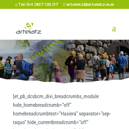
Tel: 94 367 06 37
artelatz@artelatz.eus
[et_pb_dcsbcm_divi_breadcrumbs_module
hide_homebreadcrumb=”off”
homebreadcrumbtext=”Hasiera” separator=”sep-
raquo” hide_currentbreadcrumb=”off”