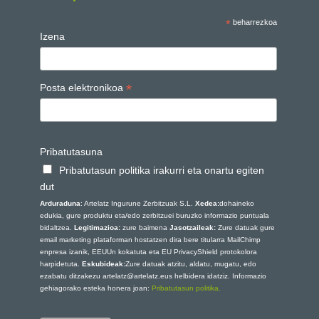
*
beharrezkoa
Izena
*
Posta elektronikoa
Pribatutasuna
Pribatutasun politika irakurri eta onartu egiten
dut
Arduraduna
: Artelatz Ingurune Zerbitzuak S.L.
Xedea:
dohaineko
edukia, gure produktu eta/edo zerbitzuei buruzko informazio puntuala
bidaltzea.
Legitimazioa:
zure baimena
Jasotzaileak:
Zure datuak gure
email marketing plataforman hostatzen dira bere titularra MailChimp
enpresa izanik, EEUUn kokatuta eta EU PrivacyShield protokolora
harpidetuta.
Eskubideak:
Zure datuak atzitu, aldatu, mugatu, edo
ezabatu ditzakezu artelatz@artelatz.eus helbidera idatziz. Informazio
gehiagorako esteka honera joan:
Pribatutasun politika.