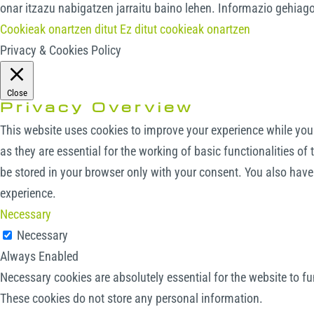
onar itzazu nabigatzen jarraitu baino lehen. Informazio gehiag
Cookieak onartzen ditut
Ez ditut cookieak onartzen
Privacy & Cookies Policy
Close
Privacy Overview
This website uses cookies to improve your experience while you 
as they are essential for the working of basic functionalities o
be stored in your browser only with your consent. You also have
experience.
Necessary
Necessary
Always Enabled
Necessary cookies are absolutely essential for the website to fu
These cookies do not store any personal information.