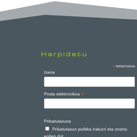
Harpidetu
*
beharrezkoa
Izena
*
Posta elektronikoa
Pribatutasuna
Pribatutasun politika irakurri eta onartu
egiten dut