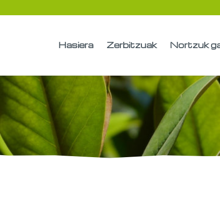
Hasiera
Zerbitzuak
Nortzuk g