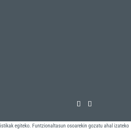
istikak egiteko. Funtzionaltasun osoarekin gozatu ahal izateko