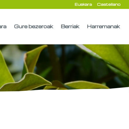
Euskara
Castellano
ara
Gure bezeroak
Berriak
Harremanak