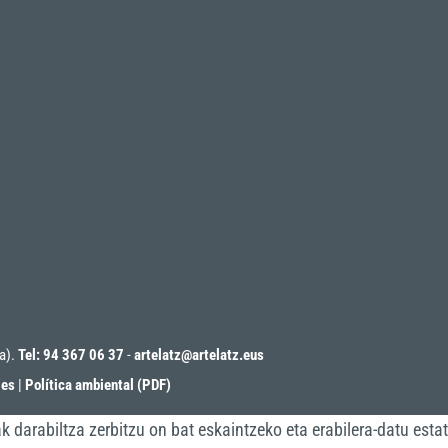
oa).
Tel: 94 367 06 37
-
artelatz@artelatz.eus
ies
|
Política ambiental (PDF)
darabiltza zerbitzu on bat eskaintzeko eta erabilera-datu estat