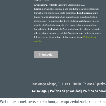
Arduraduna
: Artelatz Ingurune Zerbitzuak S.L.
Xedea:
dohaineko edukia, gure produktu eta/edo zerbitzuei
buruzko informazio puntuala bidaltzea.
Legitimazioa:
zure
baimena
Jasotzaileak:
Zure datuak gure email marketing
plataforman hostatzen dira bere titularra MailChimp enpresa
izanik, EEUUn kokatuta eta EU PrivacyShield protokolora
harpidetuta.
Eskubideak:
Zure datuak atzitu, aldatu, mugatu,
edo ezabatu ditzakezu artelatz@artelatz.eus helbidera idatziz.
Informazio gehiagorako esteka honera joan:
Pribatutasun
politika.
Izaskungo Aldapa, 3 - 1. ezk . 20400 - Tolosa (Gipuzk
Aviso legal
|
Política de privacidad
|
Política de cook
Webgune honek berezko eta hirugarrengo zerbitzuetako cookieak 