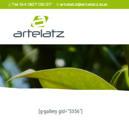
Tel: 94 367 06 37
artelatz@artelatz.eus
[g-gallery gid=”5356″]